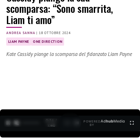
scomparsa: “Sono smarrita,
Liam ti amo”
ANDREA SANNA
|
18 OTTOBRE 2024
LIAM PAYNE
ONE DIRECTION
Kate Cassidy piange la scomparsa del fidanzato Liam Payne
0:15 /
Ad
hub
Media
POWERED
1
/
2
1:40
BY