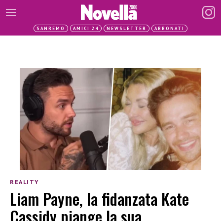
SANREMO
AMICI 24
NEWSLETTER
ABBONATI
REALITY
Liam Payne, la fidanzata Kate
Cassidy piange la sua