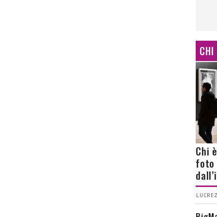
CHI
Chi 
foto
dall
LUCREZ
BigMa