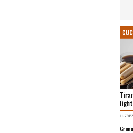
CUC
Tira
light
LUCREZ
Grana