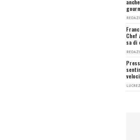
anche
gour
REDAZI
Franc
Chef 
sa di
REDAZI
Press
senti
veloci
LUCREZ