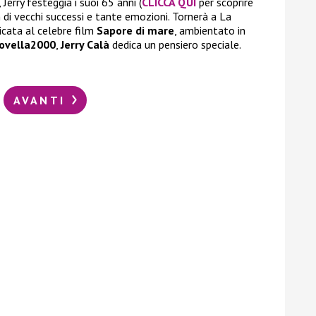
 Jerry festeggia i suoi 65 anni (
CLICCA QUI
per scoprire
 di vecchi successi e tante emozioni. Tornerà a La
icata al celebre film
Sapore di mare
, ambientato in
ovella2000
,
Jerry Calà
dedica un pensiero speciale.
AVANTI