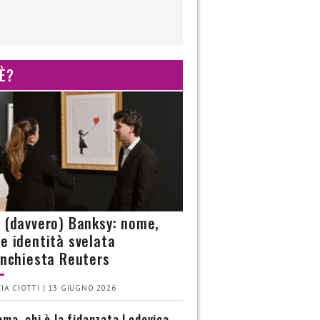
 È?
è (davvero) Banksy: nome,
 e identità svelata
’inchiesta Reuters
IA CIOTTI | 13 GIUGNO 2026
ma, chi è la fidanzata Lodovica