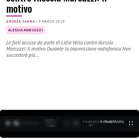
motivo
ANDREA SANNA
|
9 MARZO 2019
ALESSIA MARCUZZI
Le forti accuse da parte di Lidia Vella contro Alessia
Marcuzzi: il motivo Durante la trasmissione radiofonica Non
succederà più…
0:27 /
Ad
hub
Media
POWERED
1
/
2
1:40
BY