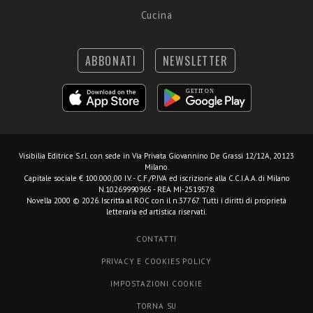
Cucina
ABBONATI
NEWSLETTER
Visibilia Editrice S.r.l.
con sede in Via Privata Giovannino De Grassi 12/12A, 20123
Milano.
Capitale sociale € 100.000,00 I.V. - C.F./P.IVA ed iscrizione alla C.C.I.A.A. di Milano
N.10269990965 - REA MI-2519578.
Novella 2000 © 2026. Iscritta al ROC con il n.37767. Tutti i diritti di proprietà
letteraria ed artistica riservati.
CONTATTI
PRIVACY E COOKIES POLICY
IMPOSTAZIONI COOKIE
TORNA SU