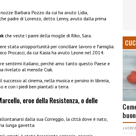
 nozze Barbara Pozzo da cui ha avuto Lidia,
che padre di Lorenzo, detto Lenny, avuto dalla prima
ak
che veste i panni della moglie di Riko, Sara.
CUC
sere stata un’opportunità per conciliare lavoro e famiglia.
ico Procacci, da cui Kasia ha avuto Leone nel 2014.
 dire sentirmi italiano, perché amo tanto questo Paese e
ha rivelato al mensile Ciak.
successo al cinema, nella musica e persino in libreria,
 e con i piedi ben piantati a terra.
arcello, eroe della Resistenza, o delle
Come
buon
llontanarsi dalla sua Correggio, la città dove è nato,
una lunga gavetta.
LUCREZ