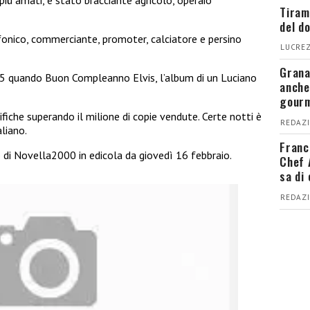
 più amati, è stato bracciante agricolo, operaio
Tiram
del d
fonico, commerciante, promoter, calciatore e persino
LUCREZ
Grana
995 quando Buon Compleanno Elvis, l’album di un Luciano
anche
gour
fiche superando il milione di copie vendute. Certe notti è
REDAZI
liano.
Franc
di Novella2000 in edicola da giovedì 16 febbraio.
Chef 
sa di
REDAZI