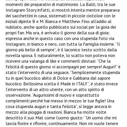
momenti dei preparativi di matrimonio. La Balti, tra le sue
Instagram Story infatti, si mostrò intenta mentre preparava
dei sacchettini in casa, sistemati in piccole ciotoloe con le
iniziali dipinte B e M. Bianca e Matthew. Fino all’addio al
nubilato, anche quello pubblicato sui social per la gioia dei
propri fan. Ma ora, è arrivato il giorno della sua di gioia:
espressa anche in questo caso con una stupenda foto via
Instagram, in bianco e nero, con tutta la famiglia insieme. “Il
giorno più bello di sempre”, è il laconico testo scritto dalla
novella sposa. E naturalmente, lo scatto non poteva non
ricevere una valanga di like e commenti d’estasi: “Che la
felicità di questo giorno vi accompagni per sempre! Auguri!” è
stato l’intervento di una seguace. “Semplicemente stupenda
tu in quel bucolico abito di Dolce e Gabbana dal sapore
bucolico. Bellissima scelta il Made in ITALY”, è stato invece
l’intervento di un altro utente, con un alto spirito di
osservazione. “Augurissimi di nuovo e soprattutto
complimenti perché hai messo in mezzo le tue figlie! Una
cosa stupenda auguri e tanta felicità”, si legge ancora in
mezzo alla pioggia di reazioni. Bianca ha molte volte
descritto il suo Mat come l’uomo giusto: “Un uomo che mi
lascia fiorire e rifiorire, continuamente. Non mi vuole tenere