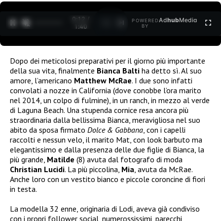
0:12 /
Ad
hub
Media
POWERED
1
/
2
1:40
BY
Dopo dei meticolosi preparativi per il giorno più importante
della sua vita, finalmente
Bianca Balti
ha detto sì. Al suo
amore, l’americano
Matthew McRae
. I due sono infatti
convolati a nozze in California (dove conobbe l’ora marito
nel 2014, un colpo di fulmine), in un ranch, in mezzo al verde
di Laguna Beach. Una stupenda cornice resa ancora più
straordinaria dalla bellissima Bianca, meravigliosa nel suo
abito da sposa firmato
Dolce & Gabbana
, con i capelli
raccolti e nessun velo, il marito Mat, con look barbuto ma
elegantissimo e dalla presenza delle due figlie di Bianca, la
più grande,
Matilde
(8) avuta dal fotografo di moda
Christian Lucidi
. La più piccolina,
Mia
, avuta da McRae.
Anche loro con un vestito bianco e piccole coroncine di fiori
in testa.
La modella 32 enne, originaria di Lodi, aveva già condiviso
con i propri follower social, numerossissimi, parecchi