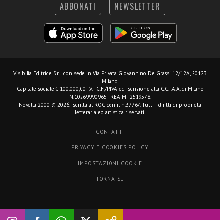
ABBONATI
NEWSLETTER
Visibilia Editrice S.r.l.
con sede in Via Privata Giovannino De Grassi 12/12A, 20123
Milano.
Capitale sociale € 100.000,00 I.V. - C.F./P.IVA ed iscrizione alla C.C.I.A.A. di Milano
N.10269990965 - REA MI-2519578.
Novella 2000 © 2026. Iscritta al ROC con il n.37767. Tutti i diritti di proprietà
letteraria ed artistica riservati.
CONTATTI
PRIVACY E COOKIES POLICY
IMPOSTAZIONI COOKIE
TORNA SU