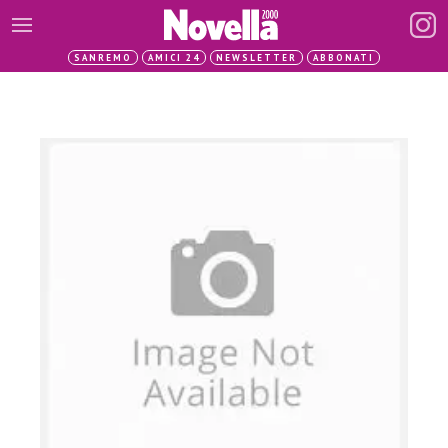
SANREMO
AMICI 24
NEWSLETTER
ABBONATI