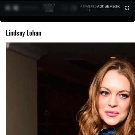
0:27 /
Ad
hub
Media
POWERED
1
/
2
3:35
BY
Lindsay Lohan