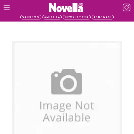
SANREMO
AMICI 24
NEWSLETTER
ABBONATI