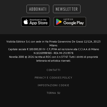
ABBONATI
NEWSLETTER
Visibilia Editrice S.r.l.
con sede in Via Privata Giovannino De Grassi 12/12A, 20123
Milano.
Capitale sociale € 100.000,00 I.V. - C.F./P.IVA ed iscrizione alla C.C.I.A.A. di Milano
N.10269990965 - REA MI-2519578.
Novella 2000 © 2026. Iscritta al ROC con il n.37767. Tutti i diritti di proprietà
letteraria ed artistica riservati.
CONTATTI
PRIVACY E COOKIES POLICY
IMPOSTAZIONI COOKIE
TORNA SU