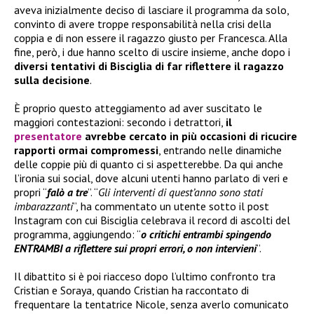
aveva inizialmente deciso di lasciare il programma da solo,
convinto di avere troppe responsabilità nella crisi della
coppia e di non essere il ragazzo giusto per Francesca. Alla
fine, però, i due hanno scelto di uscire insieme, anche dopo i
diversi tentativi di Bisciglia di far riflettere il ragazzo
sulla decisione
.
È proprio questo atteggiamento ad aver suscitato le
maggiori contestazioni: secondo i detrattori,
il
presentatore
avrebbe cercato in più occasioni di ricucire
rapporti ormai compromessi
, entrando nelle dinamiche
delle coppie più di quanto ci si aspetterebbe. Da qui anche
l’ironia sui social, dove alcuni utenti hanno parlato di veri e
propri “
falò a tre
”. “
Gli interventi di quest’anno sono stati
imbarazzanti
”, ha commentato un utente sotto il post
Instagram con cui Bisciglia celebrava il record di ascolti del
programma, aggiungendo: “
o critichi entrambi spingendo
ENTRAMBI a riflettere sui propri errori, o non intervieni
”.
Il dibattito si è poi riacceso dopo l’ultimo confronto tra
Cristian e Soraya, quando Cristian ha raccontato di
frequentare la tentatrice Nicole, senza averlo comunicato