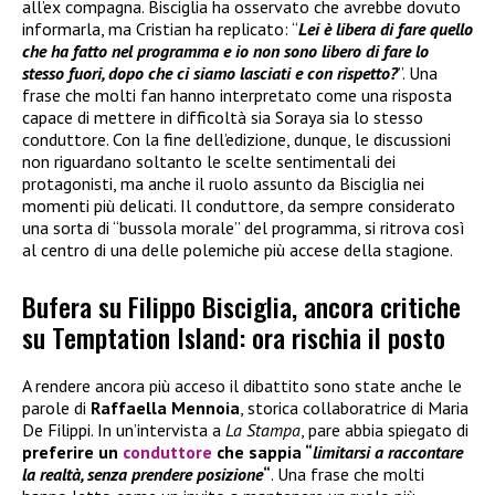
all’ex compagna. Bisciglia ha osservato che avrebbe dovuto
informarla, ma Cristian ha replicato: “
Lei è libera di fare quello
che ha fatto nel programma e io non sono libero di fare lo
stesso fuori, dopo che ci siamo lasciati e con rispetto?
”. Una
frase che molti fan hanno interpretato come una risposta
capace di mettere in difficoltà sia Soraya sia lo stesso
conduttore. Con la fine dell’edizione, dunque, le discussioni
non riguardano soltanto le scelte sentimentali dei
protagonisti, ma anche il ruolo assunto da Bisciglia nei
momenti più delicati. Il conduttore, da sempre considerato
una sorta di “bussola morale” del programma, si ritrova così
al centro di una delle polemiche più accese della stagione.
Bufera su Filippo Bisciglia, ancora critiche
su Temptation Island: ora rischia il posto
A rendere ancora più acceso il dibattito sono state anche le
parole di
Raffaella Mennoia
, storica collaboratrice di Maria
De Filippi. In un’intervista a
La Stampa
, pare abbia spiegato di
preferire un
conduttore
che sappia “
limitarsi a raccontare
la realtà, senza prendere posizione
“
. Una frase che molti