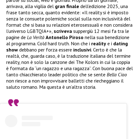
parole su social, web e giornali. Proprio da un giornale,
arrivava, alla vigilia del
gran
finale
dell’edizione 2025, una
frase tanto secca, quanto evidente: «Il reality si è imposto
senza le consuete polemiche social sulla non inclusività del
format che si basa su relazioni eterosessuali e non considera
l’universo LGBTQIA+»,
scriveva
suppergiù 12 mesi fa tra le
pagine de
La Verità
Antonello
Piroso
nella sua benedizione
al programma. Cold hard truth. Non che i
reality
e i
dating
show
debbano per forza essere
inclusivi
. Certo è che la
realtà, che, guarda caso, è la traduzione italiana del termine
reality, non è solo la canzone dei The Kolors in cui la coppia
è formata da “un ragazzo e una ragazza”. Con buona pace del
tanto chiacchierato leader politico che se sente
Bella Ciao
non riesce a non improvvisare balletti che riecheggiano il
saluto romano. Ma questa è un’altra storia.