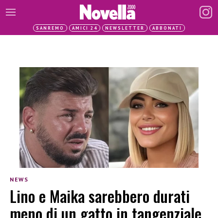
SANREMO
AMICI 24
NEWSLETTER
ABBONATI
NEWS
Lino e Maika sarebbero durati
meno di un gatto in tangenziale