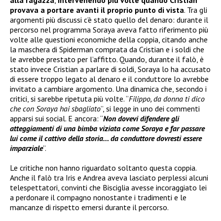
alla ragazza
,
intervenendo più volte quando Cristian
provava a portare avanti il proprio punto di vista
. Tra gli
argomenti più discussi c’è stato quello del denaro: durante il
percorso nel programma Soraya aveva fatto riferimento più
volte alle questioni economiche della coppia, citando anche
la maschera di Spiderman comprata da Cristian e i soldi che
le avrebbe prestato per l’affitto. Quando, durante il falò, è
stato invece Cristian a parlare di soldi, Soraya lo ha accusato
di essere troppo legato al denaro e il conduttore lo avrebbe
invitato a cambiare argomento. Una dinamica che, secondo i
critici, si sarebbe ripetuta più volte. “
Filippo, da donna ti dico
che con Soraya hai sbagliato
”, si legge in uno dei commenti
apparsi sui social. E ancora: “
Non dovevi difendere gli
atteggiamenti di una bimba viziata come Soraya e far passare
lui come il cattivo della storia… da conduttore dovresti essere
imparziale
”.
Le critiche non hanno riguardato soltanto questa coppia.
Anche il falò tra Iris e Andrea aveva lasciato perplessi alcuni
telespettatori, convinti che Bisciglia avesse incoraggiato lei
a perdonare il compagno nonostante i tradimenti e le
mancanze di rispetto emersi durante il percorso.