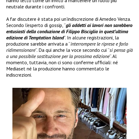
hanno letto come un invito a mantenere un ruolo più
neutrale durante i confronti.
A far discutere è stata poi un’indiscrezione di Amedeo Venza.
Secondo l’esperto di gossip, “
gli addetti ai lavori non sarebbero
entusiasti della conduzione di Filippo Bisciglia in quest’ultima
edizione di Temptation Island
“. In alcune registrazioni, la
produzione sarebbe arrivata a “
interrompere le riprese e farlo
ridimensionare
“. Da qui anche la voce secondo cui “
si pensa già
a una possibile sostituzione per la prossima edizione
“. Al
momento, tuttavia, non ci sono conferme ufficiali: né
Mediaset né la produzione hanno commentato le
indiscrezioni.