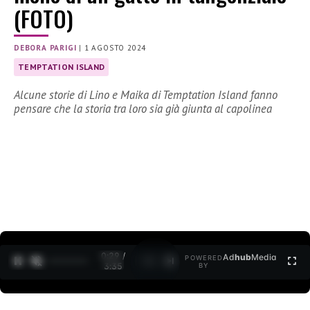
(FOTO)
DEBORA PARIGI
|
1 AGOSTO 2024
TEMPTATION ISLAND
Alcune storie di Lino e Maika di Temptation Island fanno
pensare che la storia tra loro sia già giunta al capolinea
0:30 /
Ad
hub
Media
POWERED
1
/
2
3:35
BY