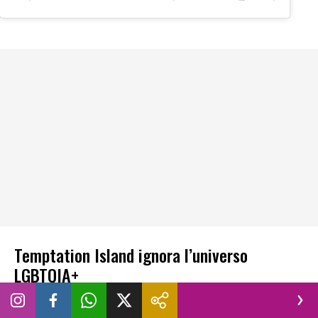
Temptation Island ignora l’universo
LGBTQIA+
Torniamo a
Temptation Island
che è, sicuramente, più