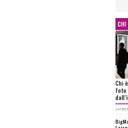
CHI
Chi 
foto
dall
LUCREZ
BigMa
Lazze