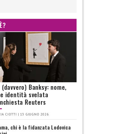
 È?
è (davvero) Banksy: nome,
 e identità svelata
’inchiesta Reuters
IA CIOTTI | 13 GIUGNO 2026
ma, chi è la fidanzata Lodovica
rini