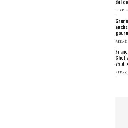
del d
LUCREZ
Grana
anche
gour
REDAZI
Franc
Chef 
sa di
REDAZI