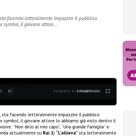
 sta facendo letteralmente impazzire il pubblico
 symbol, il giovane attore…
Ad
hub
Media
/
2
POWERED BY
9, sta facendo letteralmente impazzire il pubblico
symbol, il giovane attore lo abbiamo già visto dentro il
isive: “Non dirlo al mio capo”, “Una grande famiglia” e
 onda attualmente su
Rai 1
)
“L’allieva”
sta letteralmente