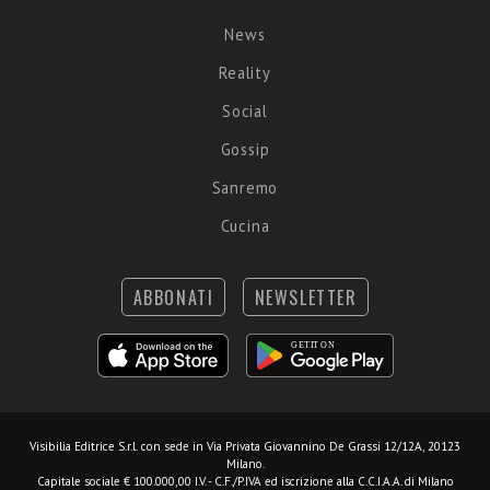
News
Reality
Social
Gossip
Sanremo
Cucina
ABBONATI
NEWSLETTER
Visibilia Editrice S.r.l.
con sede in Via Privata Giovannino De Grassi 12/12A, 20123
Milano.
Capitale sociale € 100.000,00 I.V. - C.F./P.IVA ed iscrizione alla C.C.I.A.A. di Milano