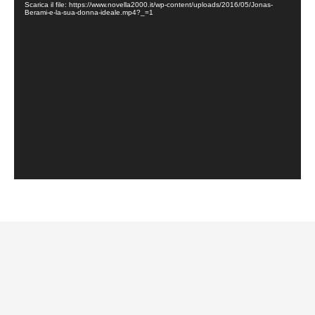
Scarica il file: https://www.novella2000.it/wp-content/uploads/2016/05/Jonas-
Berami-e-la-sua-donna-ideale.mp4?_=1