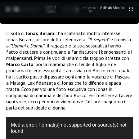
0:27 /
Ad
hub
Media
POWERED
1
/
2
3:35
BY
L’Isola di
Jonas Berami
: ha scatenato molto interesse
Jonas Berami, attore della telenovela
“Il Segreto”
e tronista
a
“Uomini e Donne”
: il ragazzo e la sua sessualità hanno
fatto discutere e continuano a far discutere i benpensanti e i
malpensanti. Prima le voci di un’amicizia troppo stretta con
Marco Carta
, poi la mamma che difende il figlio e ne
proclama l’eterosessualità. L’amicizia con Bosco con il quale
ha il tacito patto di passare ogni anno le vacanze di Pasqua
a Malaga. L’ex fidanzata di Jonas che lo difende a spada
tratta. Ecco per voi una foto esclusiva con Jonas in
compagnia di mamma e del fido Bosco. Per mettere a tacere
ogni voce, ecco per voi un video dove l’attore spagnolo ci
parla del suo ideale di donna.
Video
Media error: Format(s) not supported or source(s) not
Player
found