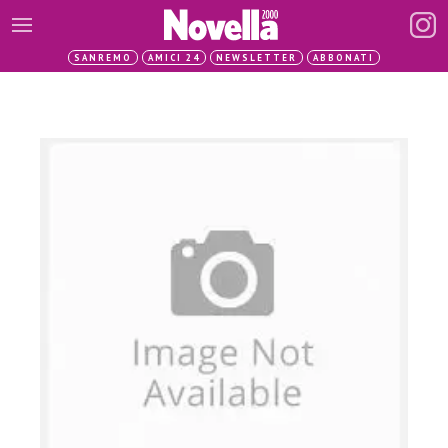
SANREMO
AMICI 24
NEWSLETTER
ABBONATI