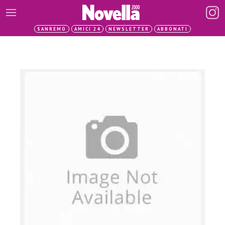
SANREMO
AMICI 24
NEWSLETTER
ABBONATI