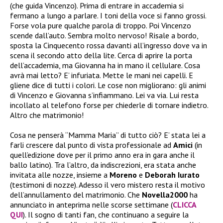
(che guida Vincenzo). Prima di entrare in accademia si
fermano a lungo a parlare. I toni della voce si fanno grossi.
Forse vola pure qualche parola di troppo. Poi Vincenzo
scende dall’auto. Sembra molto nervoso! Risale a bordo,
sposta la Cinquecento rossa davanti all’ingresso dove va in
scena il secondo atto della lite. Cerca di aprire la porta
dell’accademia, ma Giovanna ha in mano il cellulare. Cosa
avrà mai letto? E’ infuriata. Mette le mani nei capelli. E
gliene dice di tutti i colori. Le cose non migliorano: gli animi
di Vincenzo e Giovanna s’infiammano. Lei va via. Lui resta
incollato al telefono forse per chiederle di tornare indietro.
Altro che matrimonio!
Cosa ne penserà “Mamma Maria” di tutto ciò? E’ stata lei a
farli crescere dal punto di vista professionale ad
Amici
(in
quell’edizione dove per il primo anno era in gara anche il
ballo latino). Tra l’altro, da indiscrezioni, era stata anche
invitata alle nozze, insieme a
Moreno
e
Deborah Iurato
(testimoni di nozze). Adesso il vero mistero resta il motivo
dell’annullamento del matrimonio. Che
Novella2000
ha
annunciato in anteprima nelle scorse settimane (
CLICCA
QUI
). Il sogno di tanti fan, che continuano a seguire la