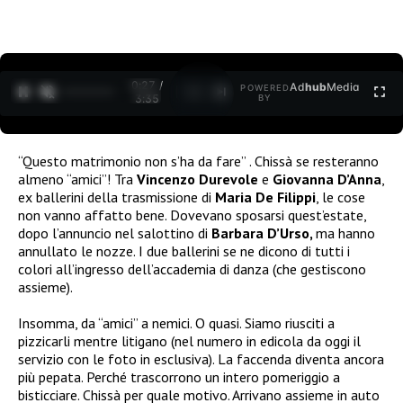
0:27 /
Ad
hub
Media
POWERED
1
/
2
3:35
BY
“Questo matrimonio non s’ha da fare” . Chissà se resteranno
almeno “amici”! Tra
Vincenzo Durevole
e
Giovanna D’Anna
,
ex ballerini della trasmissione di
Maria De Filippi
, le cose
non vanno affatto bene. Dovevano sposarsi quest’estate,
dopo l’annuncio nel salottino di
Barbara D’Urso,
ma hanno
annullato le nozze. I due ballerini se ne dicono di tutti i
colori all’ingresso dell’accademia di danza (che gestiscono
assieme).
Insomma, da “amici” a nemici. O quasi. Siamo riusciti a
pizzicarli mentre litigano (nel numero in edicola da oggi il
servizio con le foto in esclusiva). La faccenda diventa ancora
più pepata. Perché trascorrono un intero pomeriggio a
bisticciare. Chissà per quale motivo. Arrivano assieme in auto