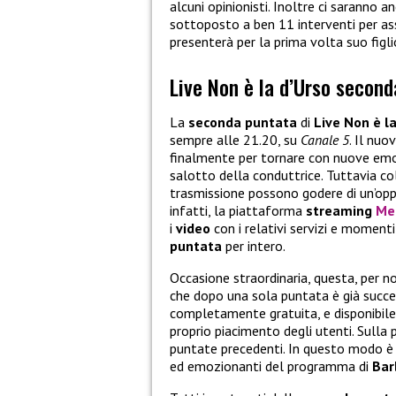
alcuni opinionisti. Inoltre ci saranno a
sottoposto a ben 11 interventi per as
presenterà per la prima volta suo figl
Live Non è la d’Urso secon
La
seconda puntata
di
Live Non è l
sempre alle 21.20, su
Canale 5
. Il nu
finalmente per tornare con nuove emozi
salotto della conduttrice. Tuttavia co
trasmissione possono godere di un’oppo
infatti, la piattaforma
streaming
Me
i
video
con i relativi servizi e momenti
puntata
per intero.
Occasione straordinaria, questa, per n
che dopo una sola puntata è già succe
completamente gratuita, e disponibile
proprio piacimento degli utenti. Sulla
puntate precedenti. In questo modo è po
ed emozionanti del programma di
Bar