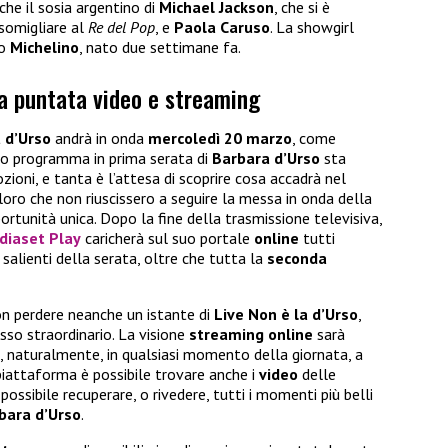
nche il sosia argentino di
Michael Jackson
, che si è
somigliare al
Re del Pop
, e
Paola Caruso
. La showgirl
io
Michelino
, nato due settimane fa.
da puntata video e streaming
a d’Urso
andrà in onda
mercoledì 20 marzo
, come
ovo programma in prima serata di
Barbara d’Urso
sta
oni, e tanta è l’attesa di scoprire cosa accadrà nel
loro che non riuscissero a seguire la messa in onda della
rtunità unica. Dopo la fine della trasmissione televisiva,
diaset Play
caricherà sul suo portale
online
tutti
 salienti della serata, oltre che tutta la
seconda
on perdere neanche un istante di
Live Non è la d’Urso
,
sso straordinario. La visione
streaming online
sarà
, naturalmente, in qualsiasi momento della giornata, a
 piattaforma è possibile trovare anche i
video
delle
ssibile recuperare, o rivedere, tutti i momenti più belli
bara d’Urso
.