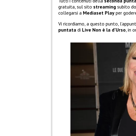
Tutti i contenuti della
seconda punt
gratuita, sul sito
streaming
subito do
collegarsi a
Mediaset Play
per godere
Vi ricordiamo, a questo punto, l’appu
puntata
di
Live Non è la d’Urso
, in 