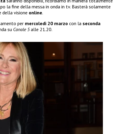
ata
saranno disponibili, ricordiamo in maniera totalmente
po la fine della messa in onda in tv. Basterà solamente
 della visione
online
.
ntamento per
mercoledì 20 marzo
con la
seconda
onda su
Canale 5
alle 21.20.