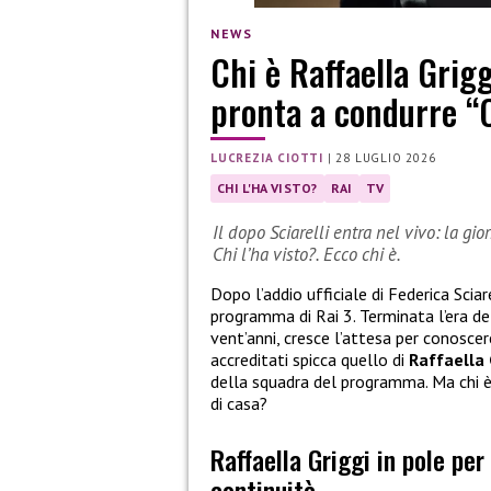
NEWS
Chi è Raffaella Grigg
pronta a condurre “C
LUCREZIA CIOTTI
|
28 LUGLIO 2026
CHI L'HA VISTO?
RAI
TV
Il dopo Sciarelli entra nel vivo: la gio
Chi l’ha visto?. Ecco chi è.
Dopo l’addio ufficiale di Federica Sciar
programma di Rai 3. Terminata l’era del
vent’anni, cresce l’attesa per conoscere
accreditati spicca quello di
Raffaella 
della squadra del programma. Ma chi è
di casa?
Raffaella Griggi in pole per 
continuità