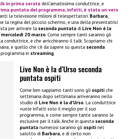
talk in prima serata
dell’amatissima conduttrice, e
rima puntata del programma, infatti, è stata un vero
anti la televisione milioni di telespettatori.
Barbara
,
 la regina del piccolo schermo, e una della presentatrici
sta per arrivare la
seconda puntata
di
Live Non è la
 mercoledì 20 marzo
. Come sempre tanti saranno gli
 conduttrice, e che arricchiranno il talk. Scopriamo chi
mana, e quello che c’è da sapere su questa
seconda
il programma in
streaming
.
Live Non è la d’Urso seconda
puntata ospiti
Come ben sappiamo tanti sono gli
ospiti
che
settimana dopo settimana arriveranno nello
studio di
Live Non è la d’Urso
. La conduttrice
vuole infatti solo il meglio per il suo
programma, e come sempre tante saranno le
esclusive per il talk. Anche in questa
seconda
puntata
numerosi saranno gli
ospiti
nel
salotto di
Barbara
, e di certo non