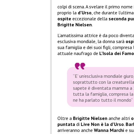
colpi di scena. A svelare il primo nome
proprio la
d’Urso
, che durante l’ultim
ospite
eccezionale della
seconda pu
Brigitte Nielsen
.
L’amatissima attrice è da poco diventa
esclusiva mondiale, la donna sarà
osp
sua famiglia e dei suoi figli, compresa
attuale naufrago de
L’Isola dei Famo
“E’ un’esclusiva mondiale giuro
soprattutto con la creaturella
sapete è diventata mamma a 54
tutta la famiglia, compresa la 
ne ha parlato tutto il mondo”
Oltre a
Brigitte Nielsen
anche altri
o
puntata
di
Live Non è la d’Urso
.
Bar
arriveranno anche
Wanna Marchi
e su