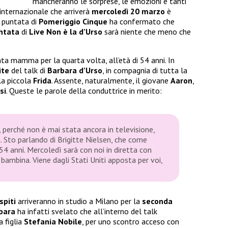
mancheranno le sorprese, le emozioni e tanti
 internazionale che arriverà
mercoledì 20 marzo
è
a puntata di
Pomeriggio Cinque
ha confermato che
ntata
di
Live Non è la d’Urso
sarà niente che meno che
ta mamma per la quarta volta, all’età di 54 anni. In
ite
del talk di
Barbara d’Urso
, in compagnia di tutta la
 la piccola
Frida
. Assente, naturalmente, il giovane
Aaron
,
si
. Queste le parole della conduttrice in merito:
, perché non è mai stata ancora in televisione,
. Sto parlando di Brigitte Nielsen, che come
 anni. Mercoledì sarà con noi in diretta con
bambina. Viene dagli Stati Uniti apposta per voi,
spiti
arriveranno in studio a Milano per la
seconda
bara
ha infatti svelato che all’interno del talk
a figlia
Stefania Nobile
, per uno scontro acceso con