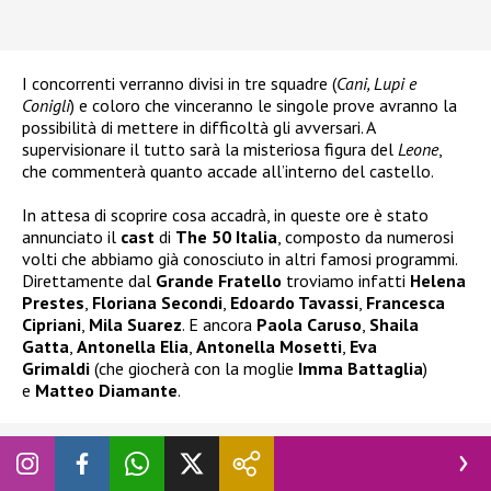
I concorrenti verranno divisi in tre squadre (
Cani, Lupi e
Conigli
) e coloro che vinceranno le singole prove avranno la
possibilità di mettere in difficoltà gli avversari. A
supervisionare il tutto sarà la misteriosa figura del
Leone
,
che commenterà quanto accade all’interno del castello.
In attesa di scoprire cosa accadrà, in queste ore è stato
annunciato il
cast
di
The 50 Italia
, composto da numerosi
volti che abbiamo già conosciuto in altri famosi programmi.
Direttamente dal
Grande Fratello
troviamo infatti
Helena
Prestes
,
Floriana Secondi
,
Edoardo Tavassi
,
Francesca
Cipriani
,
Mila Suarez
. E ancora
Paola Caruso
,
Shaila
Gatta
,
Antonella Elia
,
Antonella Mosetti
,
Eva
Grimaldi
(che giocherà con la moglie
Imma Battaglia
)
e
Matteo Diamante
.