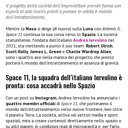
Il progetto della società dell’imprenditore prende forma con
esperti di alto livello pronti a portare in orbita il mondo
dell’intrattenimento.
Mentre la
Nasa
si dirige (di nuovo) sulla
Luna
con
Artemis II
,
Space 11
continua la sua corsa verso lo
Spazio
. La società
statunitense, fondata dall’italiano
Andrea Iervolino
nel
2021, sta mettendo a punto il suo team:
Robert
Ulrich
,
Scott
Kelly
,
James L. Green
e
Charlie Wardrop
Allen
,
sono i quattro assi nella manica del progetto che presto
porterà il mondo dell’intrattenimento in assenza di gravità.
Space 11, la squadra dell’italiano Iervolino è
pronta: cosa accadrà nello Spazio
Con un post su
Instagram
, Andrea Iervolino ha annunciato i
quattro membri ufficiali
di
Space 11
, che porteranno il
mondo dell’intrattenimento verso nuove frontiere, ben oltre
il pianeta Terra. La società, attiva nei settori media e sport
spaziali, mira a creare contenuti direttamente nello spazio o
su altri pianeti, in condizioni reali di microgravità e, per farlo,