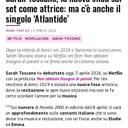
set come attrice: ma c’è anche il
singolo ‘Atlantide’
MARA FRATUS
|
3 APRILE 2026
NETFLIX
NOVELLA2000
SARAH TOSCANO
Dopo la vittoria di Amici nel 2024 e Sanremo lo scorso anno,
Sarah Toscano sbarca su Netflix nel film ‘Non abbiam
bisogno di parole’ e ne firma anche la colonna sonora.
Sarah
Toscano
ha
debuttato
oggi, 3 aprile 2026, su
Netflix
con la pellicola ‘
Non abbiam bisogno di parole
‘. Per l’ex
vincitrice di
Amici
2024 è iniziata una
nuova fase
artistica,
dove la
recitazione
le apre nuovi orizzonti ma non le fa
certo scordare l’amore per la
musica
.
***Sul
numero
di
Novella 2000
, in edicola dall’8 aprile, ci sarà
un
approfondimento
sulle
cantanti italiane
che si sono
divise tra musica e recitazione, con un focus anche su
Elodie
ed
Emma
.