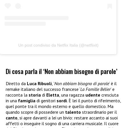
Un post condiviso da Netflix Italia (@netflixit)
Di cosa parla il ‘Non abbiam bisogno di parole’
Diretto da
Luca
Ribuoli
, ‘
Non abbiam bisogno di parole
‘ è il
remake italiano del successo francese ‘
La Famille Bélier
‘ e
racconta la
storia
di
Eletta
, una ragazza
udente
cresciuta
in una
famiglia
di genitori
sordi
. È lei il punto di riferimento,
quel ponte tra il mondo esterno e quello domestico. Ma
quando scopre di possedere un
talento
straordinario per il
canto
, si apre davanti a lei un bivio: restare accanto ai suoi
affetti o inseguire il sogno di una carriera musicale. Il cuore