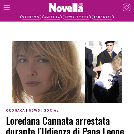
SANREMO
AMICI 24
NEWSLETTER
ABBONATI
CRONACA
|
NEWS
|
SOCIAL
Loredana Cannata arrestata
durante l’Udienza di Papa Leone