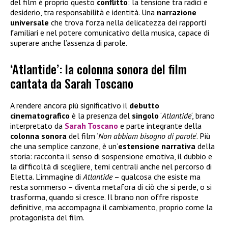
del film è proprio questo
conflitto
: la tensione tra radici e
desiderio, tra responsabilità e identità. Una
narrazione
universale
che trova forza nella delicatezza dei rapporti
familiari e nel potere comunicativo della musica, capace di
superare anche l’assenza di parole.
‘Atlantide’: la colonna sonora del film
cantata da Sarah Toscano
A rendere ancora più significativo il
debutto
cinematografico
è la presenza del
singolo
‘
Atlantide
‘, brano
interpretato da
Sarah Toscano
e parte integrante della
colonna sonora
del film ‘
Non abbiam bisogno di parole
‘. Più
che una semplice canzone, è un’
estensione narrativa
della
storia: racconta il senso di sospensione emotiva, il dubbio e
la difficoltà di scegliere, temi centrali anche nel percorso di
Eletta. L’immagine di
Atlantide
– qualcosa che esiste ma
resta sommerso – diventa metafora di ciò che si perde, o si
trasforma, quando si cresce. Il brano non offre risposte
definitive, ma accompagna il cambiamento, proprio come la
protagonista del film.