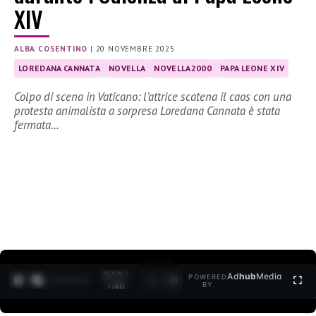
XIV
ALBA COSENTINO
|
20 NOVEMBRE 2025
LOREDANA CANNATA
NOVELLA
NOVELLA2000
PAPA LEONE XIV
Colpo di scena in Vaticano: l’attrice scatena il caos con una
protesta animalista a sorpresa Loredana Cannata è stata
fermata…
0:14 /
Ad
hub
Media
POWERED
1
/
2
1:40
BY