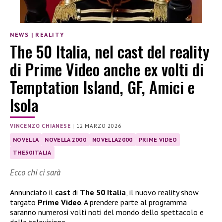
NEWS
|
REALITY
The 50 Italia, nel cast del reality
di Prime Video anche ex volti di
Temptation Island, GF, Amici e
Isola
VINCENZO CHIANESE
|
12 MARZO 2026
NOVELLA
NOVELLA 2000
NOVELLA2000
PRIME VIDEO
THE50ITALIA
Ecco chi ci sarà
Annunciato il
cast
di
The 50 Italia
, il nuovo reality show
targato
Prime Video
. A prendere parte al programma
saranno numerosi volti noti del mondo dello spettacolo e
della televisione.