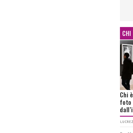
CHI
Chi 
foto
dall
LUCREZ