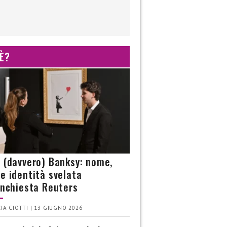
 È?
è (davvero) Banksy: nome,
 e identità svelata
’inchiesta Reuters
IA CIOTTI | 13 GIUGNO 2026