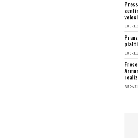
Press
senti
veloci
LUCREZ
Pranz
piatt
LUCREZ
Fresel
Armon
reali
REDAZI