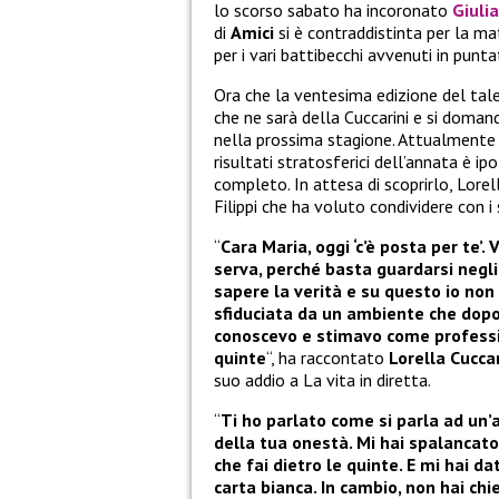
lo scorso sabato ha incoronato
Giuli
di
Amici
si è contraddistinta per la mat
per i vari battibecchi avvenuti in pun
Ora che la ventesima edizione del tal
che ne sarà della Cuccarini e si doma
nella prossima stagione. Attualmente no
risultati stratosferici dell’annata è i
completo. In attesa di scoprirlo, Lorel
Filippi che ha voluto condividere con i
“
Cara Maria, oggi ‘c’è posta per te’.
serva, perché basta guardarsi negli
sapere la verità e su questo io non 
sfiduciata da un ambiente che dopo 
conoscevo e stimavo come professio
quinte
“, ha raccontato
Lorella Cuccar
suo addio a La vita in diretta.
“
Ti ho parlato come si parla ad un’
della tua onestà. Mi hai spalancato
che fai dietro le quinte. E mi hai d
carta bianca. In cambio, non hai chi