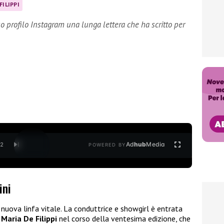
FILIPPI
o profilo Instagram una lunga lettera che ha scritto per
Ad
hub
Media
/
2
POWERED BY
ini
i
nuova linfa vitale. La conduttrice e showgirl è entrata
a
Maria De Filippi
nel corso della ventesima edizione, che