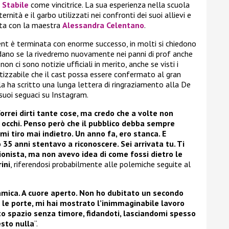
a Stabile
come vincitrice. La sua esperienza nella scuola
ernità e il garbo utilizzati nei confronti dei suoi allievi e
tata con la maestra
Alessandra Celentano
.
ent è terminata con enorme successo, in molti si chiedono
ndano se la rivedremo nuovamente nei panni di prof anche
n ci sono notizie ufficiali in merito, anche se visti i
potizzabile che il cast possa essere confermato al gran
la ha scritto una lunga lettera di ringraziamento alla De
 suoi seguaci su Instagram.
 Vorrei dirti tante cose, ma credo che a volte non
 occhi. Penso però che il pubblico debba sempre
mi tiro mai indietro. Un anno fa, ero stanca. E
35 anni stentavo a riconoscere. Sei arrivata tu. Ti
nista, ma non avevo idea di come fossi dietro le
ini
, riferendosi probabilmente alle polemiche seguite al
amica. A cuore aperto. Non ho dubitato un secondo
 le porte, mi hai mostrato l’inimmaginabile lavoro
ato spazio senza timore, fidandoti, lasciandomi spesso
esto nulla
“.