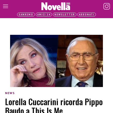
SANREMO
AMICI 24
NEWSLETTER
ABBONATI
NEWS
Lorella Cuccarini ricorda Pippo
Baudo a This Is Me