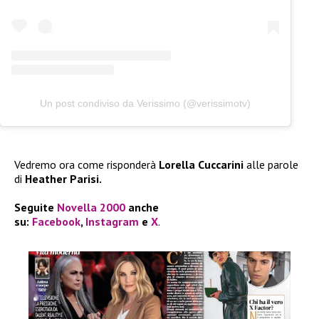
Un post condiviso da Verissimo (@verissimotv)
Vedremo ora come risponderà
Lorella Cuccarini
alle parole
di
Heather Parisi.
Seguite
Novella 2000
anche
su:
Facebook
,
Instagram
e
X
.