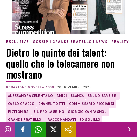
ESCLUSIVE
|
GOSSIP
|
GRANDE FRATELLO
|
NEWS
|
REALITY
Dietro le quinte dei talent:
quello che le telecamere non
mostrano
REDAZIONE NOVELLA 2000
|
20 NOVEMBRE 2025
ALESSANDRA CELENTANO
AMICI
BLANCA
BRUNO BARBIERI
CARLO CRACCO
CHANEL TOTTI
COMMISSARIO RICCIARDI
FICTION RAI
FILIPPO LAURINO
GIORGIO CAMPAGNOLI
GRANDE FRATELLO
I RACCOMANDATI
JO SQUILLO
JOE BASTIANICH
LINO GUANCIALE
LORELLA CUCCARINI
MASTERCHEF
MICHELLE MASULLO
MONDO DELLO SPETTACOLO