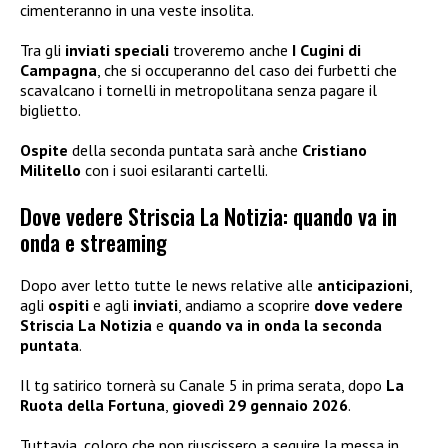
cimenteranno in una veste insolita.
Tra gli
inviati speciali
troveremo anche
I Cugini di
Campagna
, che si occuperanno del caso dei furbetti che
scavalcano i tornelli in metropolitana senza pagare il
biglietto.
Ospite
della seconda puntata sarà anche
Cristiano
Militello
con i suoi esilaranti cartelli.
Dove vedere Striscia La Notizia: quando va in
onda e streaming
Dopo aver letto tutte le news relative alle
anticipazioni
,
agli
ospiti
e agli
inviati
, andiamo a scoprire
dove vedere
Striscia La Notizia
e
quando va in onda la seconda
puntata
.
Il tg satirico tornerà su Canale 5 in prima serata, dopo
La
Ruota della Fortuna
,
giovedì 29 gennaio 2026
.
Tuttavia, coloro che non riuscissero a seguire la messa in