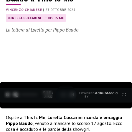
VINCENZO CHIANESE
|
23 OTTOBRE 2025
LORELLA CUCCARINI
THIS IS ME
La lettera di Lorella per Pippo Baudo
0:29 /
Ad
hub
Media
POWERED
1
/
2
3:35
BY
Ospite a
This Is Me
,
Lorella Cuccarini ricorda e omaggia
Pippo Baudo
, venuto a mancare lo scorso 17 agosto. Ecco
cosa è accaduto e le parole della showgirl.