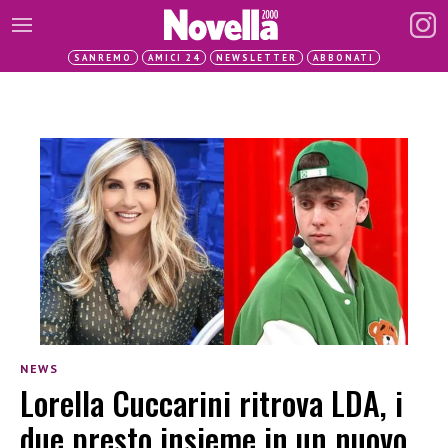
SANREMO
AMICI 24
NEWSLETTER
ABBONATI
NEWS
Lorella Cuccarini ritrova LDA, i
due presto insieme in un nuovo