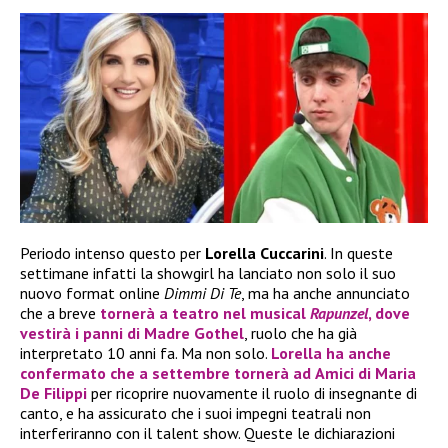
Periodo intenso questo per
Lorella Cuccarini
. In queste
settimane infatti la showgirl ha lanciato non solo il suo
nuovo format online
Dimmi Di Te
, ma ha anche annunciato
che a breve
tornerà a teatro nel musical
Rapunzel
, dove
vestirà i panni di
Madre Gothel
, ruolo che ha già
interpretato 10 anni fa. Ma non solo.
Lorella
ha anche
confermato che a settembre tornerà ad
Amici di Maria
De Filippi
per ricoprire nuovamente il ruolo di insegnante di
canto, e ha assicurato che i suoi impegni teatrali non
interferiranno con il talent show. Queste le dichiarazioni