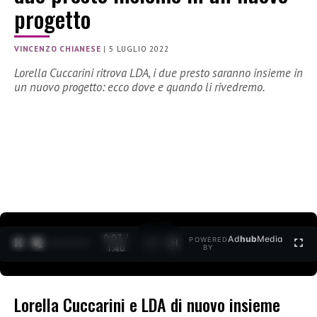
progetto
VINCENZO CHIANESE
|
5 LUGLIO 2022
Lorella Cuccarini ritrova LDA, i due presto saranno insieme in
un nuovo progetto: ecco dove e quando li rivedremo.
0:04 /
Ad
hub
Media
POWERED
1
/
2
1:40
BY
Lorella Cuccarini e LDA di nuovo insieme