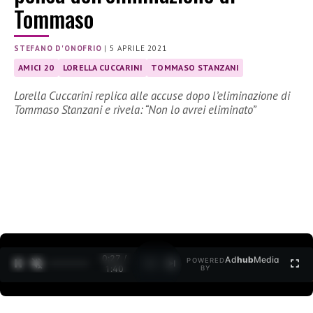
Tommaso
STEFANO D'ONOFRIO
|
5 APRILE 2021
AMICI 20
LORELLA CUCCARINI
TOMMASO STANZANI
Lorella Cuccarini replica alle accuse dopo l’eliminazione di
Tommaso Stanzani e rivela: “Non lo avrei eliminato”
0:27 /
Ad
hub
Media
POWERED
1
/
2
1:40
BY