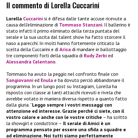
Il commento di Lorella Cuccarini
Lorella
Cuccarini
si è difesa dalle tante accuse ricevute a
causa dell’eliminazione di
Tommaso Stanzani
. Il ballerino è
stato infatti il primo eliminato della terza puntata del
serale e la sua uscita dal talent show ha fatto storcere il
naso a parecchi. In molti hanno fortemente criticato la
scelta della Cuccarini e di
Arisa
di mandare in ballottaggio
tre componenti forti della squadra di
Rudy Zerbi
ed
Alessandra Celentano
.
Tommaso ha avuto la peggio nel confronto finale con
Sangiovanni
ed
Enula
e ha dovuto perciò abbandonare il
programma. In un lungo post su Instagram, Lorella ha
risposto con classe ai tanti attacchi ricevuti e rivela che
avrebbe votato in maniera diversa rispetto a quanto fatto
dalla giuria. “
Leggo sempre i vostri messaggi con
attenzione ed interesse. Grazie perché ci siete, con il
vostro calore e anche con le vostre critiche
– ha scritto
la showgirl e conduttrice –
Il serale di Amici è un
programma pensato per essere una sfida a squadre e
ad eliminazione. Noi tutti siamo perfettamente