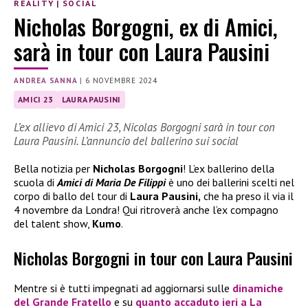
REALITY
|
SOCIAL
Nicholas Borgogni, ex di Amici,
sarà in tour con Laura Pausini
ANDREA SANNA
|
6 NOVEMBRE 2024
AMICI 23
LAURA PAUSINI
L’ex allievo di Amici 23, Nicolas Borgogni sarà in tour con
Laura Pausini. L’annuncio del ballerino sui social
Bella notizia per
Nicholas Borgogni
! L’ex ballerino della
scuola di
Amici di Maria De Filippi
è uno dei ballerini scelti nel
corpo di ballo del tour di
Laura Pausini,
che ha preso il via il
4 novembre da Londra! Qui ritroverà anche l’ex compagno
del talent show,
Kumo
.
Nicholas Borgogni in tour con Laura Pausini
Mentre si è tutti impegnati ad aggiornarsi sulle
dinamiche
del
Grande Fratello
e su
quanto accaduto ieri a
La