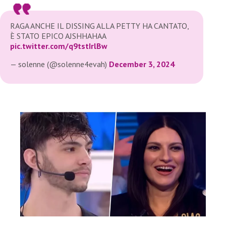
RAGA ANCHE IL DISSING ALLA PETTY HA CANTATO,
È STATO EPICO AJSHHAHAA
pic.twitter.com/q9tstIrlBw
— solenne (@solenne4evah)
December 3, 2024