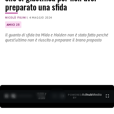
preparato una sfida
NICOLÒ FIGINI
|
4 MAGGIO 2024
AMICI 23
Il guanto di sfida tra Mida e Holden non è stato fatto perché
quest’ultimo non è riuscito a preparare il brano proposto
0:30 /
Ad
hub
Media
POWERED
1
/
2
3:35
BY