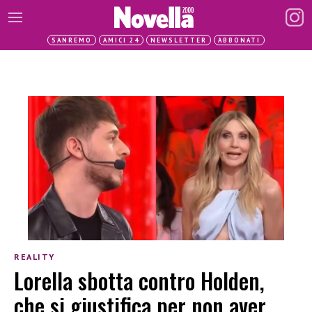
SANREMO
AMICI 24
NEWSLETTER
ABBONATI
REALITY
Lorella sbotta contro Holden,
che si giustifica per non aver