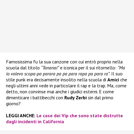
Famosissima fu la sua canzone con cui entrò proprio nella
scuola dal titolo
“Tananai”
e iconica per il sui ritornello:
“Ma
io volevo scopa-pa parara pa pa para rapa pa para ra”
. Il suo
stile punk era decisamente insolito nella scuola di
Amici
che
negli ultimi anni vede in particolare il rap e la trap. Ma, come
detto, non convinse mai anche i giudici esterni. E come
dimenticare i battibecchi con
Rudy Zerbi
sin dal primo
giorno?
LEGGI ANCHE:
Le case dei Vip che sono state distrutte
dagli incidenti in California