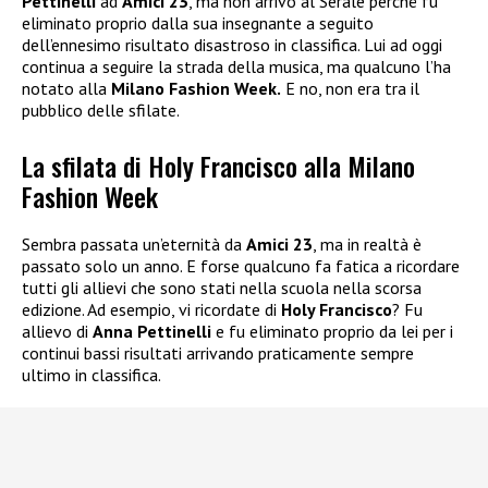
Pettinelli
ad
Amici 23
, ma non arrivò al Serale perché fu
eliminato proprio dalla sua insegnante a seguito
dell’ennesimo risultato disastroso in classifica. Lui ad oggi
continua a seguire la strada della musica, ma qualcuno l’ha
notato alla
Milano Fashion Week.
E no, non era tra il
pubblico delle sfilate.
La sfilata di Holy Francisco alla Milano
Fashion Week
Sembra passata un’eternità da
Amici 23
, ma in realtà è
passato solo un anno. E forse qualcuno fa fatica a ricordare
tutti gli allievi che sono stati nella scuola nella scorsa
edizione. Ad esempio, vi ricordate di
Holy Francisco
? Fu
allievo di
Anna Pettinelli
e fu eliminato proprio da lei per i
continui bassi risultati arrivando praticamente sempre
ultimo in classifica.