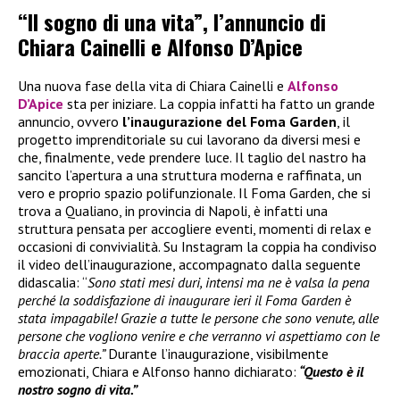
“Il sogno di una vita”, l’annuncio di
Chiara Cainelli e Alfonso D’Apice
Una nuova fase della vita di Chiara Cainelli e
Alfonso
D’Apice
sta per iniziare. La coppia infatti ha fatto un grande
annuncio, ovvero
l’inaugurazione del Foma Garden
, il
progetto imprenditoriale su cui lavorano da diversi mesi e
che, finalmente, vede prendere luce. Il taglio del nastro ha
sancito l’apertura a una struttura moderna e raffinata, un
vero e proprio spazio polifunzionale. Il Foma Garden, che si
trova a Qualiano, in provincia di Napoli, è infatti una
struttura pensata per accogliere eventi, momenti di relax e
occasioni di convivialità. Su Instagram la coppia ha condiviso
il video dell’inaugurazione, accompagnato dalla seguente
didascalia: “
Sono stati mesi duri, intensi ma ne è valsa la pena
perché la soddisfazione di inaugurare ieri il Foma Garden è
stata impagabile! Grazie a tutte le persone che sono venute, alle
persone che vogliono venire e che verranno vi aspettiamo con le
braccia aperte.”
Durante l’inaugurazione, visibilmente
emozionati, Chiara e Alfonso hanno dichiarato:
“Questo è il
nostro sogno di vita.”