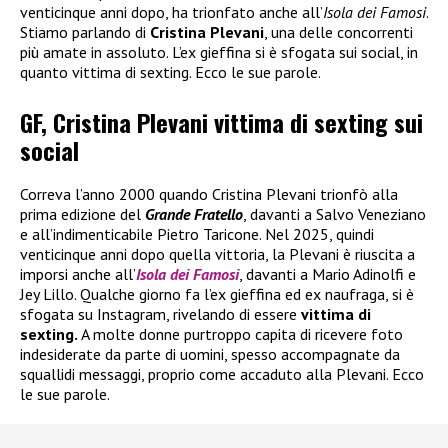
venticinque anni dopo, ha trionfato anche all’
Isola dei Famosi
.
Stiamo parlando di
Cristina Plevani
, una delle concorrenti
più amate in assoluto. L’ex gieffina si è sfogata sui social, in
quanto vittima di sexting. Ecco le sue parole.
GF, Cristina Plevani vittima di sexting sui
social
Correva l’anno 2000 quando Cristina Plevani trionfò alla
prima edizione del
Grande Fratello
, davanti a Salvo Veneziano
e all’indimenticabile Pietro Taricone. Nel 2025, quindi
venticinque anni dopo quella vittoria, la Plevani è riuscita a
imporsi anche all’
Isola dei Famosi
, davanti a Mario Adinolfi e
Jey Lillo. Qualche giorno fa l’ex gieffina ed ex naufraga, si è
sfogata su Instagram, rivelando di essere
vittima di
sexting.
A molte donne purtroppo capita di ricevere foto
indesiderate da parte di uomini, spesso accompagnate da
squallidi messaggi, proprio come accaduto alla Plevani. Ecco
le sue parole.