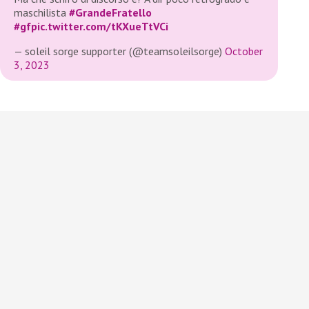
maschilista
#GrandeFratello
#gf
pic.twitter.com/tKXueTtVCi
— soleil sorge supporter (@teamsoleilsorge)
October
3, 2023