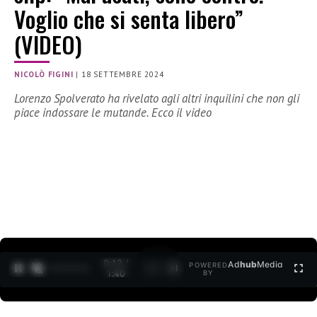
Voglio che si senta libero”
(VIDEO)
NICOLÒ FIGINI
|
18 SETTEMBRE 2024
Lorenzo Spolverato ha rivelato agli altri inquilini che non gli
piace indossare le mutande. Ecco il video
0:12 /
Ad
hub
Media
POWERED
1
/
2
1:40
BY