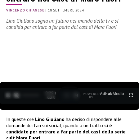
VINCENZO CHIANESE
|
18 SETTEMBRE 2024
Lino Giuliano sogna un futuro nel mondo della tv e si
candida per entrare a far parte del cast di Mare Fuori
0:30 /
Ad
hub
Media
POWERED
1
/
2
3:35
BY
In queste ore
Lino Giuliano
ha deciso di rispondere alle
domande dei fan sui social, quando a un tratto
si è
candidato per entrare a far parte del cast della serie
cult Mare Fuori
.