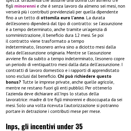
spetta: un’azienda che assume una donna con almeno tre
figli
minorenni
e che è senza lavoro da almeno sei mesi, non
verserà più i contributi previdenziali per quella dipendente
fino a un tetto di
ottomila euro l’anno
. La durata
dell’esonero dipenderà dal tipo di contratto: se l’assunzione
è a tempo determinato, anche tramite un’agenzia di
somministrazione, il beneficio dura 12 mesi. Se poi
il contratto viene trasformato a tempo
indeterminato, l’esonero arriva sino a diciotto mesi dalla
data dell’assunzione originaria. Mentre se l’assunzione
avviene fin da subito a tempo indeterminato, l’esonero copre
un periodo di ventiquattro mesi dalla data dell’assunzione. I
contratti di lavoro domestico e i rapporti di apprendistato
sono esclusi dal beneficio.
Chi può richiedere questo
bonus?
Tutte le imprese private, anche quelle agricole,
mentre ne restano fuori gli enti pubblici. Per ottenerlo
l’azienda deve dichiarare all’Inps lo status della
lavoratrice: madre di tre figli minorenni e disoccupata da sei
mesi. Solo una volta ricevuta l’autorizzazione si potranno
portare in detrazione i contributi mese per mese.
Inps, gli incentivi under 35