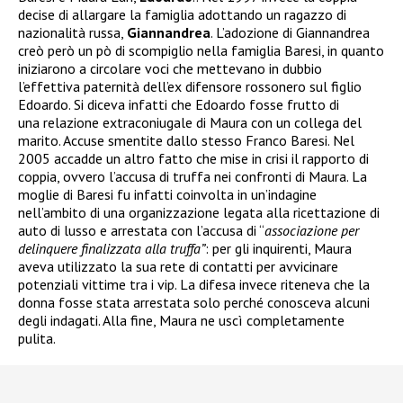
decise di allargare la famiglia adottando un ragazzo di
nazionalità russa,
Giannandrea
. L’adozione di Giannandrea
creò però un pò di scompiglio nella famiglia Baresi, in quanto
iniziarono a circolare voci che mettevano in dubbio
l’effettiva paternità dell’ex difensore rossonero sul figlio
Edoardo. Si diceva infatti che Edoardo fosse frutto di
una relazione extraconiugale di Maura con un collega del
marito. Accuse smentite dallo stesso Franco Baresi. Nel
2005 accadde un altro fatto che mise in crisi il rapporto di
coppia, ovvero l’accusa di truffa nei confronti di Maura. La
moglie di Baresi fu infatti coinvolta in un’indagine
nell’ambito di una organizzazione legata alla ricettazione di
auto di lusso e arrestata
con l’accusa di “
associazione per
delinquere finalizzata alla truffa”
: per gli inquirenti, Maura
aveva utilizzato la sua rete di contatti per avvicinare
potenziali vittime tra i vip. La difesa invece riteneva che la
donna fosse stata arrestata solo perché conosceva alcuni
degli indagati. Alla fine, Maura ne uscì completamente
pulita.