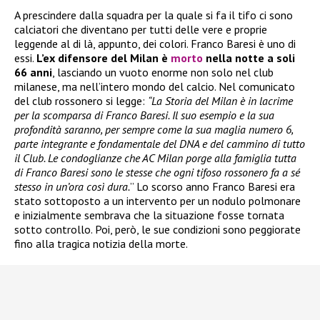
A prescindere dalla squadra per la quale si fa il tifo ci sono
calciatori che diventano per tutti delle vere e proprie
leggende al di là, appunto, dei colori. Franco Baresi è uno di
essi.
L’ex difensore del Milan è
morto
nella notte a soli
66 anni
, lasciando un vuoto enorme non solo nel club
milanese, ma nell’intero mondo del calcio. Nel comunicato
del club rossonero si legge:
“La Storia del Milan è in lacrime
per la scomparsa di Franco Baresi. Il suo esempio e la sua
profondità saranno, per sempre come la sua maglia numero 6,
parte integrante e fondamentale del DNA e del cammino di tutto
il Club. Le condoglianze che AC Milan porge alla famiglia tutta
di Franco Baresi sono le stesse che ogni tifoso rossonero fa a sé
stesso in un’ora così dura.
” Lo scorso anno Franco Baresi era
stato sottoposto a un intervento per un nodulo polmonare
e inizialmente sembrava che la situazione fosse tornata
sotto controllo. Poi, però, le sue condizioni sono peggiorate
fino alla tragica notizia della morte.