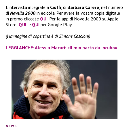
L’intervista integrale a
Cioffi
, di
Barbara Carere
, nel numero
di
Novella 2000
in edicola. Per avere la vostra copia digitale
in promo cliccate
QUI
. Per la app di Novella 2000 su Apple
Store
QUI
e
QUI
per Google Play.
(l’immagine di copertina è di Simone Cascioni)
LEGGI ANCHE: Alessia Macari: «Il mio parto da incubo»
NEWS