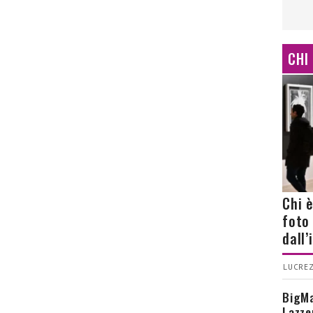
CHI
Chi 
foto
dall
LUCREZ
BigMa
Lazze