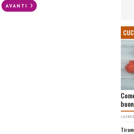
AVANTI
CUC
Come
buon
LUCREZ
Tiram