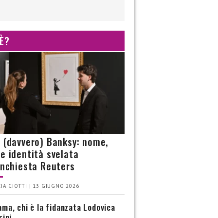
 È?
è (davvero) Banksy: nome,
 e identità svelata
’inchiesta Reuters
IA CIOTTI | 13 GIUGNO 2026
ma, chi è la fidanzata Lodovica
rini