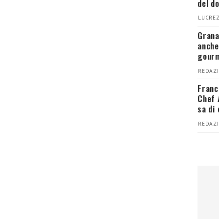
del d
LUCREZ
Grana
anche
gour
REDAZI
Franc
Chef 
sa di
REDAZI