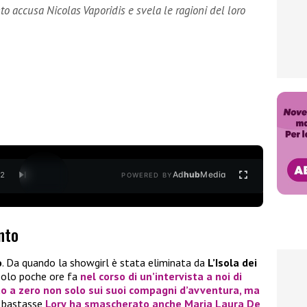
to accusa Nicolas Vaporidis e svela le ragioni del loro
Ad
hub
Media
/
2
POWERED BY
nto
o
. Da quando la showgirl è stata eliminata da
L’Isola dei
 Solo poche ore fa
nel corso di un’intervista a noi di
o a zero non solo sui suoi compagni d’avventura, ma
n bastasse
Lory
ha smascherato anche
Maria Laura De