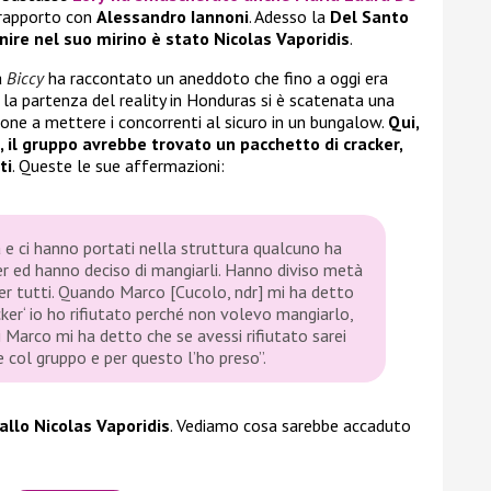
 rapporto con
Alessandro Iannoni
. Adesso la
Del Santo
finire nel suo mirino è stato Nicolas Vaporidis
.
a
Biccy
ha raccontato un aneddoto che fino a oggi era
 la partenza del reality in Honduras si è scatenata una
one a mettere i concorrenti al sicuro in un bungalow.
Qui,
, il gruppo avrebbe trovato un pacchetto di cracker,
ti
. Queste le sue affermazioni:
e ci hanno portati nella struttura qualcuno ha
r ed hanno deciso di mangiarli. Hanno diviso metà
er tutti. Quando Marco [Cucolo, ndr] mi ha detto
acker‘ io ho rifiutato perché non volevo mangiarlo,
 Marco mi ha detto che se avessi rifiutato sarei
col gruppo e per questo l’ho preso”.
ballo Nicolas Vaporidis
. Vediamo cosa sarebbe accaduto