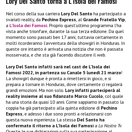
Lory Del Santo torna a L’Isola dei Famosi
Nel corso della sua carriera
Lory Del Santo
ha partecipato a
svariati reality, da
Pechino Express
, al
Grande Fratello Vip
,
a
L’Isola dei Famosi
. Proprio quest’ultimo programma l’ha
vista anche trionfare, durante la sua terza edizione. Da quel
momento sono passati ben 17 anni, tuttavia certamente in
molti ricorderanno l’avventura della showgirl in Honduras. In
queste ore intanto è arrivata una notizia che non è passata
inosservata, e che sta già facendo discutere il web.
Lory Del Santo infatti sarà nel cast de L’Isola dei
Famosi 2022, in partenza
su Canale 5 lunedì 21 marzo
!
La showgirl dunque è pronta a rimettersi in gioco, e si
prepara a tornare in Honduras, dove certamente ci regalerà
grandi emozioni. Ma non solo.
Lory infatti parteciperà al
reality insieme al suo fidanzato Marco Cucolo
, col quale
ha una storia da quasi 10 anni. Come sappiamo in passato la
coppia ha già partecipato alla quinta edizione di
Pechino
Express
, e adesso i due sono pronti a relazionarsi con
questa nuova esperienza. La stessa
Del Santo ha
confermato il ritorno a L’Isola dei Famosi
a
La Nostra Tv
.
Queste le sue dichiarazioni sulla sua partecipazione al