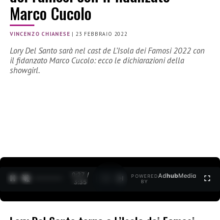
Marco Cucolo
VINCENZO CHIANESE
|
23 FEBBRAIO 2022
Lory Del Santo sarà nel cast de L’Isola dei Famosi 2022 con
il fidanzato Marco Cucolo: ecco le dichiarazioni della
showgirl.
0:27 /
Ad
hub
Media
POWERED
1
/
2
3:35
BY