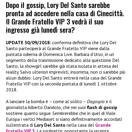
Dopo il gossip, Lory Del Santo sarebbe
pronta ad accedere nella casa di Cinecittà.
Il Grande Fratello VIP 3 vedrà il suo
ingresso già lunedì sera?
UPDATE 30/09/2018:
conferma definitiva che Lory Del
Santo parteciperà al Grande Fratello VIP viene dalla
puntata odierna di Domenica Live. Barbara d’Urso, in un
segmento della trasmissione dedicato alla questione Del
Santo, la showgirl sarebbe già stata isolata in attesa del
reality. Salvo ulteriori imprevisti, insomma, non ci sarebbe più
alcun dubbio: Lory Del Santo entrerà nella casa del Grande
Fratello VIP con la seconda puntata di lunedì 1 ottobre
2018.
A lanciare la bomba è – come al solito –
Dagospia
e il
giornalista Alberto Dandolo, che nei suoi
flash di gossip
sostiene quanto segue. Sembrerebbe che in quel di Viale
Europa i vertici Mediaset si siano definitivamente accordati
sull’entrata di
Lory Del Santo
nella casa del
Grande
Fratello VIP 3
. La soubrette, nonostante la recente