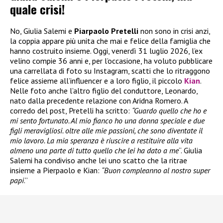
quale crisi!
No, Giulia Salemi e
Piarpaolo Pretelli
non sono in crisi anzi,
la coppia appare più unita che mai e felice della famiglia che
hanno costruito insieme. Oggi, venerdì 31 luglio 2026, l’ex
velino compie 36 anni e, per l’occasione, ha voluto pubblicare
una carrellata di foto su Instagram, scatti che lo ritraggono
felice assieme all’influencer e a loro figlio, il piccolo
Kian
.
Nelle foto anche l’altro figlio del conduttore, Leonardo,
nato dalla precedente relazione con Aridna Romero. A
corredo del post, Pretelli ha scritto:
“Guardo quello che ho e
mi sento fortunato. Al mio fianco ho una donna speciale e due
figli meravigliosi. oltre alle mie passioni, che sono diventate il
mio lavoro. La mia speranza è riuscire a restituire alla vita
almeno una parte di tutto quello che lei ha dato a me
“. Giulia
Salemi ha condiviso anche lei uno scatto che la ritrae
insieme a Pierpaolo e Kian:
“Buon compleanno al nostro super
papi
.”