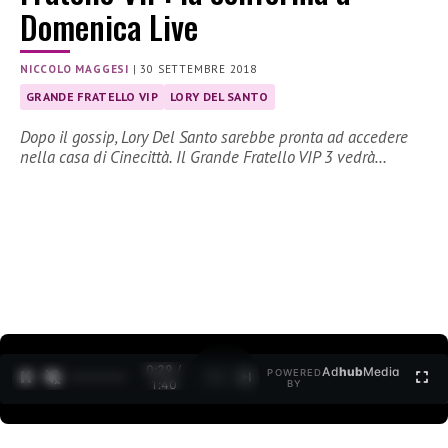
Domenica Live
NICCOLO MAGGESI
|
30 SETTEMBRE 2018
GRANDE FRATELLO VIP
LORY DEL SANTO
Dopo il gossip, Lory Del Santo sarebbe pronta ad accedere
nella casa di Cinecittà. Il Grande Fratello VIP 3 vedrà…
0:30 /
Ad
hub
Media
POWERED
1
/
2
1:40
BY