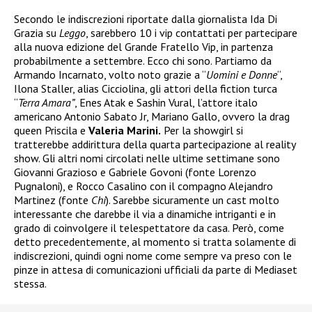
Secondo le indiscrezioni riportate dalla giornalista Ida Di
Grazia su
Leggo
, sarebbero 10 i vip contattati per partecipare
alla nuova edizione del Grande Fratello Vip, in partenza
probabilmente a settembre. Ecco chi sono. Partiamo da
Armando Incarnato, volto noto grazie a “
Uomini e Donne
“,
Ilona Staller, alias Cicciolina, gli attori della fiction turca
“
Terra Amara”
, Enes Atak e Sashin Vural, l’attore italo
americano Antonio Sabato Jr, Mariano Gallo, ovvero la drag
queen Priscila e
Valeria Marini.
Per la showgirl si
tratterebbe addirittura della quarta partecipazione al reality
show. Gli altri nomi circolati nelle ultime settimane sono
Giovanni Grazioso e Gabriele Govoni (fonte Lorenzo
Pugnaloni), e Rocco Casalino con il compagno Alejandro
Martinez (fonte
Chi
). Sarebbe sicuramente un cast molto
interessante che darebbe il via a dinamiche intriganti e in
grado di coinvolgere il telespettatore da casa. Però, come
detto precedentemente, al momento si tratta solamente di
indiscrezioni, quindi ogni nome come sempre va preso con le
pinze in attesa di comunicazioni ufficiali da parte di Mediaset
stessa.