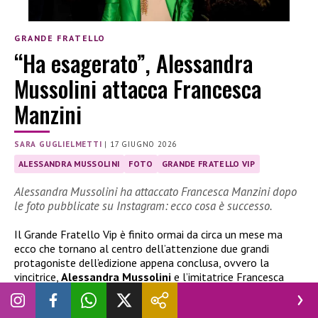
GRANDE FRATELLO
“Ha esagerato”, Alessandra
Mussolini attacca Francesca
Manzini
SARA GUGLIELMETTI
|
17 GIUGNO 2026
ALESSANDRA MUSSOLINI
FOTO
GRANDE FRATELLO VIP
Alessandra Mussolini ha attaccato Francesca Manzini dopo
le foto pubblicate su Instagram: ecco cosa è successo.
Il Grande Fratello Vip è finito ormai da circa un mese ma
ecco che tornano al centro dell’attenzione due grandi
protagoniste dell’edizione appena conclusa, ovvero la
vincitrice,
Alessandra Mussolini
e l’imitatrice Francesca
Manzini. Le due sono state protagoniste di un siparietto
social che è già diventato virale, nato dopo alcune foto