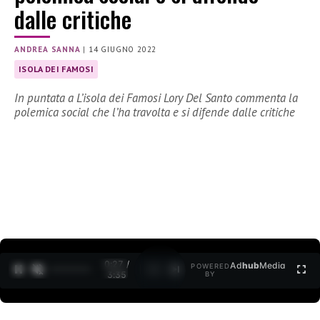
dalle critiche
ANDREA SANNA
|
14 GIUGNO 2022
ISOLA DEI FAMOSI
In puntata a L’isola dei Famosi Lory Del Santo commenta la
polemica social che l’ha travolta e si difende dalle critiche
0:28 /
Ad
hub
Media
POWERED
1
/
2
3:35
BY