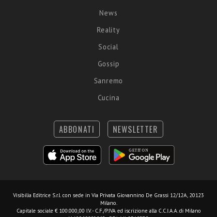
News
Reality
Social
Gossip
Sanremo
Cucina
ABBONATI
NEWSLETTER
Visibilia Editrice S.r.l.
con sede in Via Privata Giovannino De Grassi 12/12A, 20123
Milano.
Capitale sociale € 100.000,00 I.V. - C.F./P.IVA ed iscrizione alla C.C.I.A.A. di Milano