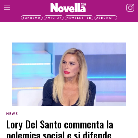
SANREMO
AMICI 24
NEWSLETTER
ABBONATI
NEWS
Lory Del Santo commenta la
polemica social e si difende