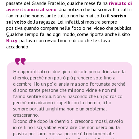
passate del Grande Fratello, qualche mese fa ha
rivelato di
avere il
cancro al seno
. Una notizia che ha sconvolto tutti i
fan, ma che nonostante tutto non ha mai tolto il
sorriso
sul volto
della ragazza. Lei, infatti, si mostra sempre
positiva quando compare nelle foto o nei video che pubblica.
Qualche tempo fa, ad ogni modo, come riporta anche il sito
Biccy
, parlava con ovvio timore di ciò che le stava
accadendo:
Ho approfittato di due giorni di sole prima di iniziare la
chemio, perché non potrò più prendere sole fino a
dicembre. Ho un po’ di ansia ma sono fortunata perché
ci sono tante persone che mi sono vicine e non mi
fanno sentire sola. Non vi nascondo che un po’ rosico
perché mi cadranno i capelli con la chemio, li ho
sempre portati lunghi ma non è un problema,
cresceranno.
Dicono che dopo la chemio ti crescono mossi, cavolo
io ce li ho lisci, vabbè vorrà dire che non userò più la
piastra per farmi mossa, per me è fondamentale