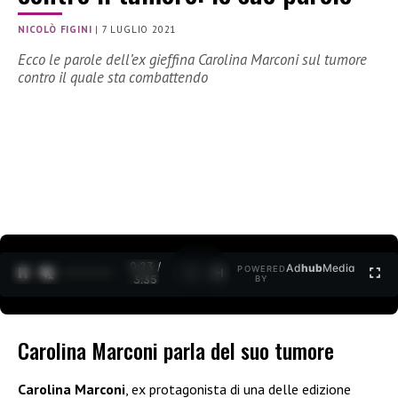
NICOLÒ FIGINI
|
7 LUGLIO 2021
Ecco le parole dell’ex gieffina Carolina Marconi sul tumore
contro il quale sta combattendo
0:24 /
Ad
hub
Media
POWERED
1
/
2
3:35
BY
Carolina Marconi parla del suo tumore
Carolina Marconi
, ex protagonista di una delle edizione