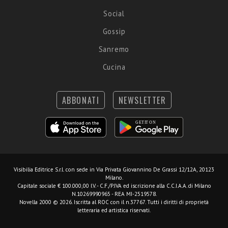
Social
Gossip
Sanremo
Cucina
ABBONATI
NEWSLETTER
Visibilia Editrice S.r.l.
con sede in Via Privata Giovannino De Grassi 12/12A, 20123
Milano.
Capitale sociale € 100.000,00 I.V. - C.F./P.IVA ed iscrizione alla C.C.I.A.A. di Milano
N.10269990965 - REA MI-2519578.
Novella 2000 © 2026. Iscritta al ROC con il n.37767. Tutti i diritti di proprietà
letteraria ed artistica riservati.