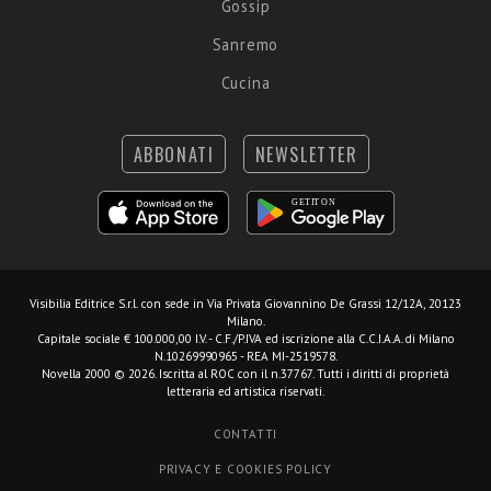
Gossip
Sanremo
Cucina
ABBONATI
NEWSLETTER
Visibilia Editrice S.r.l.
con sede in Via Privata Giovannino De Grassi 12/12A, 20123
Milano.
Capitale sociale € 100.000,00 I.V. - C.F./P.IVA ed iscrizione alla C.C.I.A.A. di Milano
N.10269990965 - REA MI-2519578.
Novella 2000 © 2026. Iscritta al ROC con il n.37767. Tutti i diritti di proprietà
letteraria ed artistica riservati.
CONTATTI
PRIVACY E COOKIES POLICY