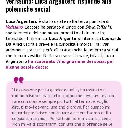
Verissimo: Luca Argentero risponde alle
polemiche social
Luca Argentero
è stato ospite nella terza puntata di
Verissimo
. L’attore ha parlato a lungo con
Silvia Toffanin
,
specialmente del suo nuovo progetto al cinema: Io,
Leonardo. Il film in cui
Luca Argentero
interpreta
Leonardo
Da Vinci
uscirà a breve e la curiosità è molta. Tra i vari
argomenti trattati, però, c’è stata anche la polemica social
che lo ha investito. Nella scorse settimane, infatti,
Luca
Argentero
ha scatenato l’indignazione dei social per
alcune parole dette:
“L’ossessione per la gender equality ha rovinato il
romanticismo e ha inibito l’uomo che deve avere a che
fare con donne sempre più forti, affermate. Voglio
dire, ti trovi davanti una che ci prova. Per quanto mi
riguarda preferisco continuare a essere l’uomo della
coppia, il maschio… Portarti un fiore, invitarti a cena…
Non mi va di scontrarmi con una che si offende se le