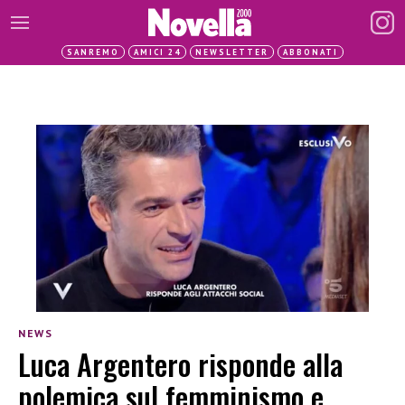
SANREMO
AMICI 24
NEWSLETTER
ABBONATI
NEWS
Luca Argentero risponde alla
polemica sul femminismo e