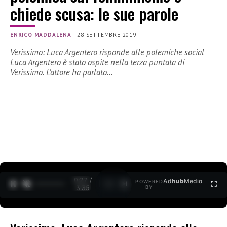
chiede scusa: le sue parole
ENRICO MADDALENA
|
28 SETTEMBRE 2019
Verissimo: Luca Argentero risponde alle polemiche social
Luca Argentero è stato ospite nella terza puntata di
Verissimo. L’attore ha parlato…
0:27 /
Ad
hub
Media
POWERED
1
/
2
3:35
BY