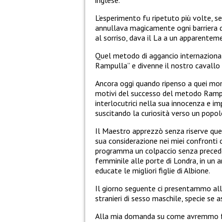
L’esperimento fu ripetuto più volte, s
annullava magicamente ogni barriera di
al sorriso, dava il La a un apparentem
Quel metodo di aggancio internazion
Rampulla” e divenne il nostro cavallo d
Ancora oggi quando ripenso a quei mome
motivi del successo del metodo Rampu
interlocutrici nella sua innocenza e im
suscitando la curiosità verso un popolo
Il Maestro apprezzò senza riserve que
sua considerazione nei miei confronti
programma un colpaccio senza preceden
femminile alle porte di Londra, in un
educate le migliori figlie di Albione.
Il giorno seguente ci presentammo alla
stranieri di sesso maschile, specie se as
Alla mia domanda su come avremmo fat