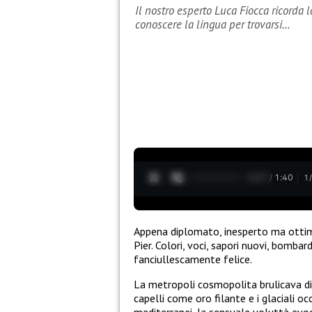
Il nostro esperto Luca Fiocca ricorda 
conoscere la lingua per trovarsi…
0:28 / 1:40
1
Appena diplomato, inesperto ma ottimi
Pier. Colori, voci, sapori nuovi, bomba
fanciullescamente felice.
La metropoli cosmopolita brulicava di 
capelli come oro filante e i glaciali occ
mediterranei, la sensuale voluttà evoca