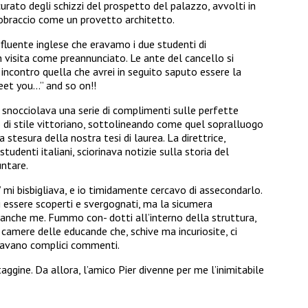
urato degli schizzi del prospetto del palazzo, avvolti in
tobraccio come un provetto architetto.
 fluente inglese che eravamo i due studenti di
n visita come preannunciato. Le ante del cancello si
incontro quella che avrei in seguito saputo essere la
eet you…” and so on!!
 snocciolava una serie di complimenti sulle perfette
io di stile vittoriano, sottolineando come quel sopralluogo
tesura della nostra tesi di laurea. La direttrice,
tudenti italiani, sciorinava notizie sulla storia del
untare.
” mi bisbigliava, e io timidamente cercavo di assecondarlo.
i essere scoperti e svergognati, ma la sicumera
e anche me. Fummo con- dotti all’interno della struttura,
 camere delle educande che, schive ma incuriosite, ci
biavano complici commenti.
aggine. Da allora, l’amico Pier divenne per me l’inimitabile