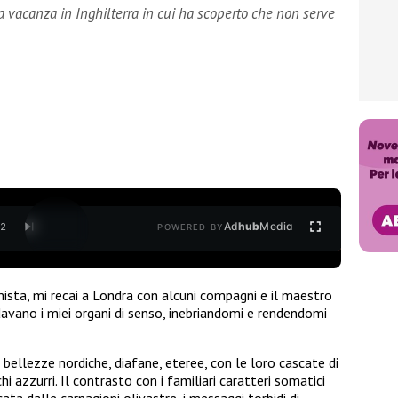
la vacanza in Inghilterra in cui ha scoperto che non serve
Ad
hub
Media
/
2
POWERED BY
sta, mi recai a Londra con alcuni compagni e il maestro
rdavano i miei organi di senso, inebriandomi e rendendomi
bellezze nordiche, diafane, eteree, con le loro cascate di
hi azzurri. Il contrasto con i familiari caratteri somatici
ta dalle carnagioni olivastre, i messaggi torbidi di