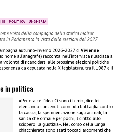
INI
POLITICA
UNGHERIA
sé come volto della campagna della storica maison
ntro in Parlamento in vista delle elezioni del 2027
la campagna autunno-inverno 2026-2027 di
Vivienne
uo nome all’anagrafe) racconta, nell’intervista rilasciata a
la volontà di ricandidarsi alle prossime elezioni politiche
esperienza da deputata nella X legislatura, tra il 1987 e il
e in politica
«Per ora c’è l’idea. Ci sono i temi», dice lei
elencando contenuti come «la battaglia contro
la caccia, la sperimentazione sugli animali, la
sanità che ormai è per pochi, il diritto allo
sciopero, la giustizia». Nel corso della lunga
chiacchierata sono stati toccati argomenti che