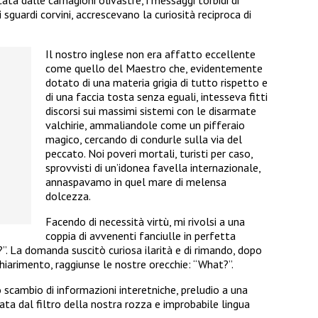
sguardi corvini, accrescevano la curiosità reciproca di
Il nostro inglese non era affatto eccellente
come quello del Maestro che, evidentemente
dotato di una materia grigia di tutto rispetto e
di una faccia tosta senza eguali, intesseva fitti
discorsi sui massimi sistemi con le disarmate
valchirie, ammaliandole come un pifferaio
magico, cercando di condurle sulla via del
peccato. Noi poveri mortali, turisti per caso,
sprovvisti di un’idonea favella internazionale,
annaspavamo in quel mare di melensa
dolcezza.
Facendo di necessità virtù, mi rivolsi a una
coppia di avvenenti fanciulle in perfetta
?”. La domanda suscitò curiosa ilarità e di rimando, dopo
 chiarimento, raggiunse le nostre orecchie: “What?”.
o scambio di informazioni interetniche, preludio a una
ata dal filtro della nostra rozza e improbabile lingua