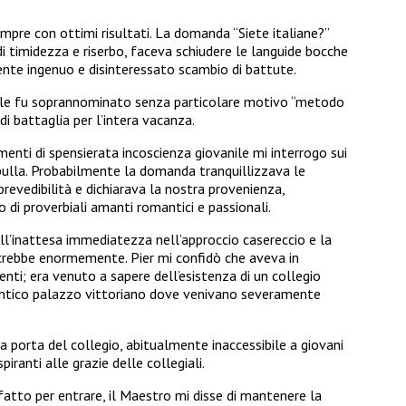
empre con ottimi risultati. La domanda “Siete italiane?”
 timidezza e riserbo, faceva schiudere le languide bocche
ente ingenuo e disinteressato scambio di battute.
ale fu soprannominato senza particolare motivo “metodo
i battaglia per l’intera vacanza.
nti di spensierata incoscienza giovanile mi interrogo sui
lla. Probabilmente la domanda tranquillizzava le
prevedibilità e dichiarava la nostra provenienza,
 di proverbiali amanti romantici e passionali.
ll’inattesa immediatezza nell’approccio casereccio e la
 crebbe enormemente. Pier mi confidò che aveva in
ti; era venuto a sapere dell’esistenza di un collegio
 antico palazzo vittoriano dove venivano severamente
 porta del collegio, abitualmente inaccessibile a giovani
piranti alle grazie delle collegiali.
to per entrare, il Maestro mi disse di mantenere la