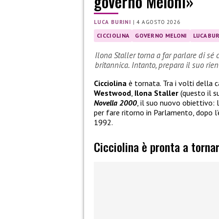
governo Meloni»
LUCA BURINI
|
4 AGOSTO 2026
CICCIOLINA
GOVERNO MELONI
LUCA BUR
Ilona Staller torna a far parlare di 
britannica. Intanto, prepara il suo rie
Cicciolina
è tornata. Tra i volti del
Westwood
,
Ilona Staller
(questo il s
Novella 2000
, il suo nuovo obiettivo: 
per fare ritorno in Parlamento, dopo l’
1992.
Cicciolina è pronta a tornar