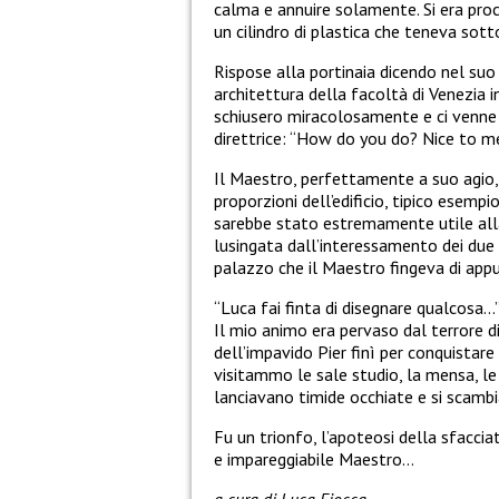
calma e annuire solamente. Si era proc
un cilindro di plastica che teneva sot
Rispose alla portinaia dicendo nel suo
architettura della facoltà di Venezia i
schiusero miracolosamente e ci venne 
direttrice: “How do you do? Nice to m
Il Maestro, perfettamente a suo agio,
proporzioni dell’edificio, tipico esemp
sarebbe stato estremamente utile alla s
lusingata dall’interessamento dei due s
palazzo che il Maestro fingeva di app
“Luca fai finta di disegnare qualcosa…
Il mio animo era pervaso dal terrore d
dell’impavido Pier finì per conquistar
visitammo le sale studio, la mensa, le
lanciavano timide occhiate e si scam
Fu un trionfo, l’apoteosi della sfacciat
e impareggiabile Maestro…
a cura di Luca Fiocca