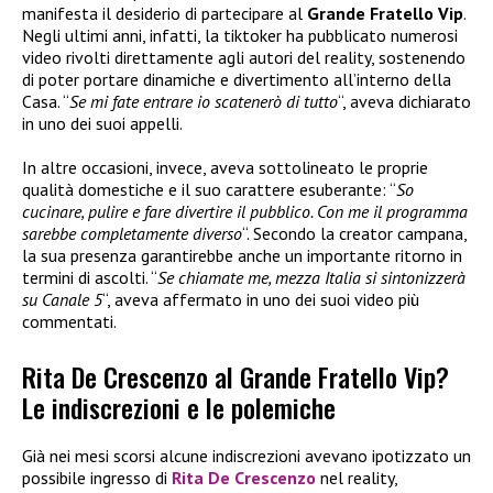
manifesta il desiderio di partecipare al
Grande Fratello Vip
.
Negli ultimi anni, infatti, la tiktoker ha pubblicato numerosi
video rivolti direttamente agli autori del reality, sostenendo
di poter portare dinamiche e divertimento all’interno della
Casa. “
Se mi fate entrare io scatenerò di tutto
“, aveva dichiarato
in uno dei suoi appelli.
In altre occasioni, invece, aveva sottolineato le proprie
qualità domestiche e il suo carattere esuberante: “
So
cucinare, pulire e fare divertire il pubblico. Con me il programma
sarebbe completamente diverso
“. Secondo la creator campana,
la sua presenza garantirebbe anche un importante ritorno in
termini di ascolti. “
Se chiamate me, mezza Italia si sintonizzerà
su Canale 5
“, aveva affermato in uno dei suoi video più
commentati.
Rita De Crescenzo al Grande Fratello Vip?
Le indiscrezioni e le polemiche
Già nei mesi scorsi alcune indiscrezioni avevano ipotizzato un
possibile ingresso di
Rita De Crescenzo
nel reality,