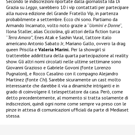
Secondo le indiscrezioni riportate dalla giornalista Ida Di
Grazia su
Leggo
, sarebbero 10 i vip contattati per partecipare
alla nuova edizione del Grande Fratello Vip, in partenza
probabilmente a settembre. Ecco chi sono. Partiamo da
Armando Incarnato, volto noto grazie a “
Uomini e Donne
“,
Ilona Staller, alias Cicciolina, gli attori della fiction turca
“
Terra Amara”
, Enes Atak e Sashin Vural, l’attore italo
americano Antonio Sabato Jr, Mariano Gallo, ovvero la drag
queen Priscila e
Valeria Marini.
Per la showgirl si
tratterebbe addirittura della quarta partecipazione al reality
show. Gli altri nomi circolati nelle ultime settimane sono
Giovanni Grazioso e Gabriele Govoni (fonte Lorenzo
Pugnaloni), e Rocco Casalino con il compagno Alejandro
Martinez (fonte
Chi
). Sarebbe sicuramente un cast molto
interessante che darebbe il via a dinamiche intriganti e in
grado di coinvolgere il telespettatore da casa. Però, come
detto precedentemente, al momento si tratta solamente di
indiscrezioni, quindi ogni nome come sempre va preso con le
pinze in attesa di comunicazioni ufficiali da parte di Mediaset
stessa.