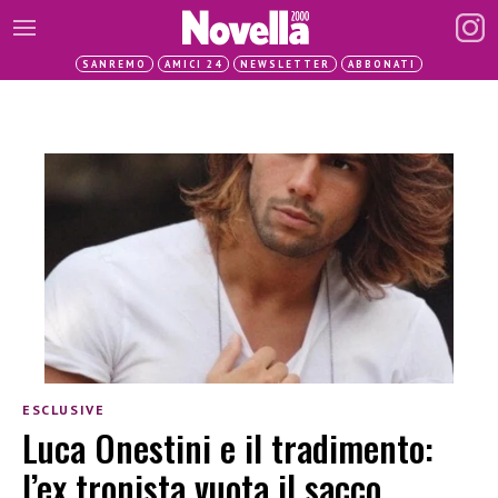
SANREMO
AMICI 24
NEWSLETTER
ABBONATI
ESCLUSIVE
Luca Onestini e il tradimento:
l’ex tronista vuota il sacco