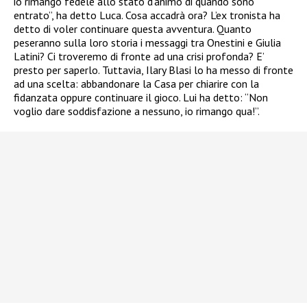
io rimango fedele allo stato d’animo di quando sono
entrato”, ha detto Luca. Cosa accadrà ora? L’ex tronista ha
detto di voler continuare questa avventura. Quanto
peseranno sulla loro storia i messaggi tra Onestini e Giulia
Latini? Ci troveremo di fronte ad una crisi profonda? E’
presto per saperlo. Tuttavia, Ilary Blasi lo ha messo di fronte
ad una scelta: abbandonare la Casa per chiarire con la
fidanzata oppure continuare il gioco. Lui ha detto: “Non
voglio dare soddisfazione a nessuno, io rimango qua!”.