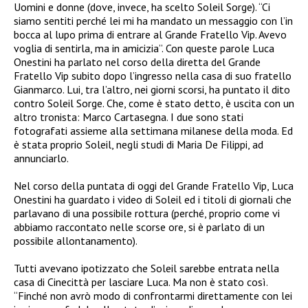
Uomini e donne (dove, invece, ha scelto Soleil Sorge). “Ci
siamo sentiti perché lei mi ha mandato un messaggio con l’in
bocca al lupo prima di entrare al Grande Fratello Vip. Avevo
voglia di sentirla, ma in amicizia”. Con queste parole Luca
Onestini ha parlato nel corso della diretta del Grande
Fratello Vip subito dopo l’ingresso nella casa di suo fratello
Gianmarco. Lui, tra l’altro, nei giorni scorsi, ha puntato il dito
contro Soleil Sorge. Che, come è stato detto, è uscita con un
altro tronista: Marco Cartasegna. I due sono stati
fotografati assieme alla settimana milanese della moda. Ed
è stata proprio Soleil, negli studi di Maria De Filippi, ad
annunciarlo.
Nel corso della puntata di oggi del Grande Fratello Vip, Luca
Onestini ha guardato i video di Soleil ed i titoli di giornali che
parlavano di una possibile rottura (perché, proprio come vi
abbiamo raccontato nelle scorse ore, si è parlato di un
possibile allontanamento).
Tutti avevano ipotizzato che Soleil sarebbe entrata nella
casa di Cinecittà per lasciare Luca. Ma non è stato così.
“Finché non avrò modo di confrontarmi direttamente con lei