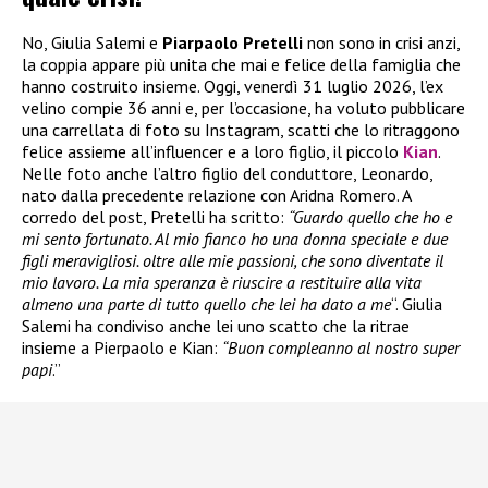
No, Giulia Salemi e
Piarpaolo Pretelli
non sono in crisi anzi,
la coppia appare più unita che mai e felice della famiglia che
hanno costruito insieme. Oggi, venerdì 31 luglio 2026, l’ex
velino compie 36 anni e, per l’occasione, ha voluto pubblicare
una carrellata di foto su Instagram, scatti che lo ritraggono
felice assieme all’influencer e a loro figlio, il piccolo
Kian
.
Nelle foto anche l’altro figlio del conduttore, Leonardo,
nato dalla precedente relazione con Aridna Romero. A
corredo del post, Pretelli ha scritto:
“Guardo quello che ho e
mi sento fortunato. Al mio fianco ho una donna speciale e due
figli meravigliosi. oltre alle mie passioni, che sono diventate il
mio lavoro. La mia speranza è riuscire a restituire alla vita
almeno una parte di tutto quello che lei ha dato a me
“. Giulia
Salemi ha condiviso anche lei uno scatto che la ritrae
insieme a Pierpaolo e Kian:
“Buon compleanno al nostro super
papi
.”