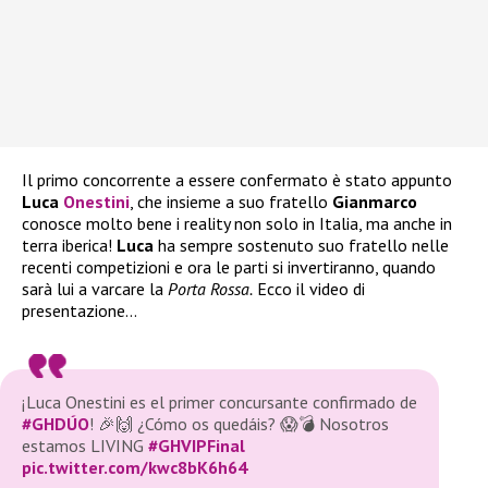
Il primo concorrente a essere confermato è stato appunto
Luca
Onestini
, che insieme a suo fratello
Gianmarco
conosce molto bene i reality non solo in Italia, ma anche in
terra iberica!
Luca
ha sempre sostenuto suo fratello nelle
recenti competizioni e ora le parti si invertiranno, quando
sarà lui a varcare la
Porta Rossa.
Ecco il video di
presentazione…
¡Luca Onestini es el primer concursante confirmado de
#GHDÚO
! 🎉🙌 ¿Cómo os quedáis? 😱💣 Nosotros
estamos LIVING
#GHVIPFinal
pic.twitter.com/kwc8bK6h64