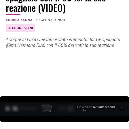
reazione (VIDEO)
ANDREA SANNA
|
19 GENNAIO 2024
LUCA ONESTINI
A sorpresa Luca Onestini è stato eliminato dal GF spagnolo
(Gran Hermano Duo) con il 60% dei voti: la sua reazione
0:30 /
Ad
hub
Media
POWERED
1
/
2
3:35
BY