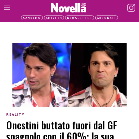
SANREMO
AMICI 24
NEWSLETTER
ABBONATI
REALITY
Onestini buttato fuori dal GF
spagnolo con il 60%: la sua