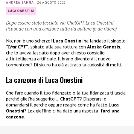
ANDREA SANNA
|
26 AGOSTO 2025
LUCA ONESTINI
Dopo essere stato lasciato via ChatGPT, Luca Onestini
risponde con una canzone tutta da ballare (e da ridere)
No, non è uno scherzo!
Luca Onestini
ha lanciato il singolo
“Chat GPT”
, ispirato alla sua rottura con
Aleska Genesis,
che lo aveva lasciato dopo aver chiesto consiglio
all’intelligenza artificiale. Il brano diventerà il nuovo
tormentone? Di sicuro ha già attirato la curiosità di molti…
La canzone di Luca Onestini
Che fare quando il tuo fidanzato o la tua fidanzata ti lascia
perché gliel’ha suggerito….
ChatGPT
? Disperarsi e
domandarsi il perché oppure reagire come ha fatto
Luca
Onestini
? L’ex gieffino ci ha dato una risposta:
farci una
canzone
.