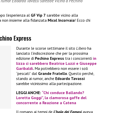
i rumor Edoardo Tavassi sarebbe vicino a Pechino
po l’esperienza al
GF Vip 7
sarebbe vicino alla
a non insieme alla fidanzata
Micol Incorvaia
! Ecco chi
echino Express
Durante le scorse settimane il sito
Libero
ha
lanciato l’indiscrezione che per la prossima
edizione di
Pechino Express
tra i concorrenti
in
lizza ci sarebbero
Beatrice Luzzi
e
Giuseppe
Garibaldi
.
Ma potrebbero non essere i soli
“pescati” dal
Grande Fratello
. Questo perché,
stando ai rumor, anche
Edoardo Tavassi
sarebbe vicinissimo alla partecipazione.
LEGGI ANCHE:
“Chi conduce Ballando?
Loretta Goggi”, la clamorosa gaffe del
concorrente a Reazione a Catena
Il romano ai tempi de
L’Isola dei Famosi
aveva