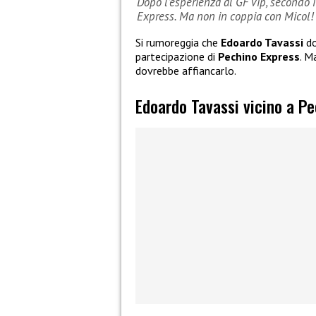
Dopo l’esperienza al GF Vip, secondo 
Express. Ma non in coppia con Micol!
Si rumoreggia che
Edoardo Tavassi
do
partecipazione di
Pechino Express
. M
dovrebbe affiancarlo.
Edoardo Tavassi vicino a P