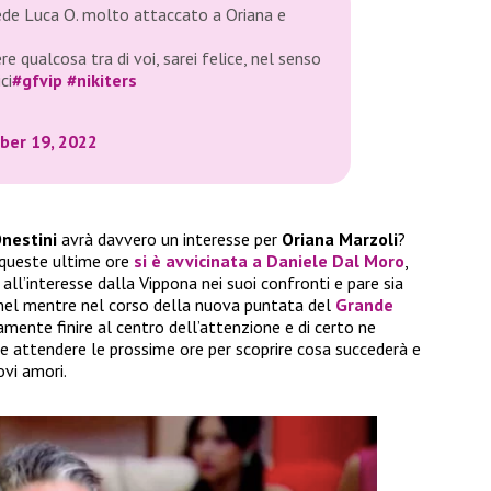
vede Luca O. molto attaccato a Oriana e
e qualcosa tra di voi, sarei felice, nel senso
ci
#gfvip
#nikiters
er 19, 2022
nestini
avrà davvero un interesse per
Oriana Marzoli
?
n queste ultime ore
si è avvicinata a
Daniele Dal Moro
,
ll’interesse dalla Vippona nei suoi confronti e pare sia
 nel mentre nel corso della nuova puntata del
Grande
ente finire al centro dell’attenzione e di certo ne
e attendere le prossime ore per scoprire cosa succederà e
ovi amori.