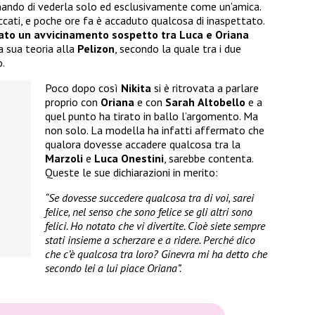
mando di vederla solo ed esclusivamente come un’amica.
taccati, e poche ore fa è accaduto qualcosa di inaspettato.
tato un avvicinamento sospetto tra Luca e Oriana
a sua teoria alla
Pelizon
, secondo la quale tra i due
o.
Poco dopo così
Nikita
si è ritrovata a parlare
proprio con
Oriana
e con
Sarah
Altobello
e a
quel punto ha tirato in ballo l’argomento. Ma
non solo. La modella ha infatti affermato che
qualora dovesse accadere qualcosa tra la
Marzoli
e
Luca
Onestini
, sarebbe contenta.
Queste le sue dichiarazioni in merito:
“Se dovesse succedere qualcosa tra di voi, sarei
felice, nel senso che sono felice se gli altri sono
felici. Ho notato che vi divertite. Cioè siete sempre
stati insieme a scherzare e a ridere. Perché dico
che c’è qualcosa tra loro? Ginevra mi ha detto che
secondo lei a lui piace Oriana”.