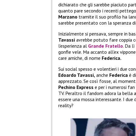
dichiarato che gli sarebbe piaciuto par
quanto pare secondo i recenti pettego
Marzano
tramite il suo profilo ha lan
sarebbe presentato con la speranza di 
Inizialmente si pensava, sempre in bas
Tavassi
avrebbe potuto fare coppia c
l’esperienza al
Grande Fratello
. Da l
gonfie vele. Ma accanto all’ex vippone
care amiche, di nome
Federica.
Sui social spesso e volentieri i due co
Edoardo Tavassi,
anche
Federica
è d
apprezzato. Se così fosse, al moment
Pechino Express
e per i numerosi fan
TV. Peraltro il fandom adora la bella 
essere una mossa interessante. I due d
reality?