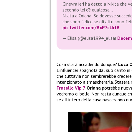
Ginevra ieri ha detto a Nikita che 
secondo lei c’è qualcosa…
Nikita a Oriana: Se dovesse succeder
che sono felice se gli altri sono feli
pic.twitter.com/BxP7ctJrtB
— Elisa (@elisa1994_elisa)
Decemb
Cosa starà accadendo dunque?
Luca O
L’influencer spagnola dal suo canto i
che tuttavia non sembrerebbe credere a
intenzionato a smascherarla. Stasera
Fratello Vip 7
Oriana
potrebbe nuovam
vedremo di belle. Non resta dunque ch
se all’intero della casa nasceranno nu