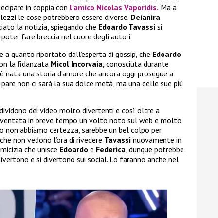
tecipare in coppia con
l’amico
Nicolas Vaporidis.
Ma a
lezzi le cose potrebbero essere diverse.
Deianira
ciato la notizia, spiegando che
Edoardo Tavassi
si
poter fare breccia nel cuore degli autori.
e a quanto riportato dall’esperta di gossip, che
Edoardo
on la fidanzata
Micol Incorvaia,
conosciuta durante
ì è nata una storia d’amore che ancora oggi prosegue a
 pare non ci sarà la sua dolce metà, ma una delle sue più
ndividono dei video molto divertenti e così oltre a
iventata in breve tempo un volto noto sul web e molto
o non abbiamo certezza, sarebbe un bel colpo per
 che non vedono l’ora di rivedere
Tavassi
nuovamente in
amicizia che unisce
Edoardo
e
Federica
, dunque potrebbe
ivertono e si divertono sui social. Lo faranno anche nel