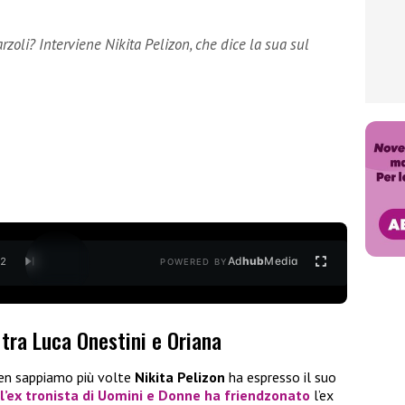
zoli? Interviene Nikita Pelizon, che dice la sua sul
Ad
hub
Media
/
2
POWERED BY
tra Luca Onestini e Oriana
en sappiamo più volte
Nikita Pelizon
ha espresso il suo
l’ex tronista di
Uomini e Donne
ha friendzonato
l’ex