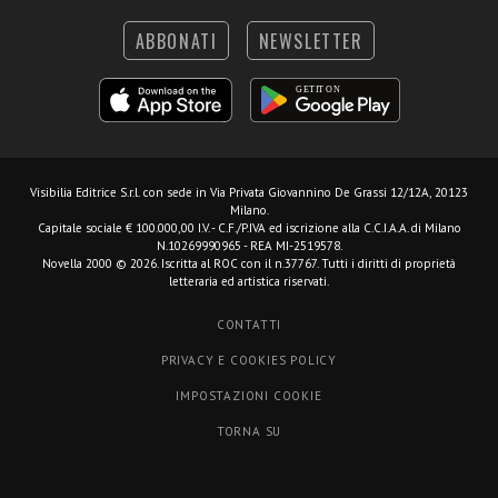
ABBONATI
NEWSLETTER
Visibilia Editrice S.r.l.
con sede in Via Privata Giovannino De Grassi 12/12A, 20123
Milano.
Capitale sociale € 100.000,00 I.V. - C.F./P.IVA ed iscrizione alla C.C.I.A.A. di Milano
N.10269990965 - REA MI-2519578.
Novella 2000 © 2026. Iscritta al ROC con il n.37767. Tutti i diritti di proprietà
letteraria ed artistica riservati.
CONTATTI
PRIVACY E COOKIES POLICY
IMPOSTAZIONI COOKIE
TORNA SU