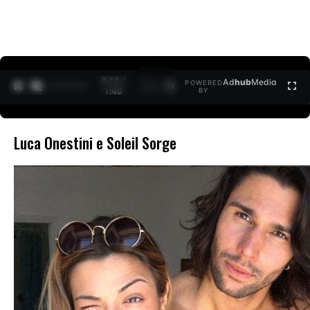
0:12 /
Ad
hub
Media
POWERED
1
/
2
1:40
BY
Luca Onestini e Soleil Sorge