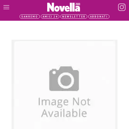
SANREMO
AMICI 24
NEWSLETTER
ABBONATI