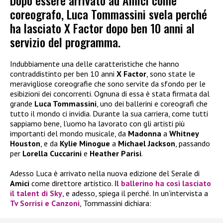
Dopo essere arrivato ad Amici come
coreografo, Luca Tommassini svela perché
ha lasciato X Factor dopo ben 10 anni al
servizio del programma.
Indubbiamente una delle caratteristiche che hanno
contraddistinto per ben 10 anni
X Factor
, sono state le
meravigliose coreografie che sono servite da sfondo per le
esibizioni dei concorrenti. Ognuna di essa è stata firmata dal
grande
Luca Tommassini
, uno dei ballerini e coreografi che
tutto il mondo ci invidia. Durante la sua carriera, come tutti
sappiamo bene, l’uomo ha lavorato con gli artisti più
importanti del mondo musicale, da
Madonna
a
Whitney
Houston
, e da
Kylie Minogue
a
Michael Jackson
, passando
per
Lorella Cuccarini
e
Heather Parisi
.
Adesso Luca è arrivato nella nuova edizione del Serale di
Amici
come direttore artistico.
Il ballerino ha così lasciato
il talent di
Sky
, e adesso, spiega il perché. In un’intervista a
Tv Sorrisi e Canzoni
, Tommassini dichiara: