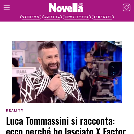
SANREMO
AMICI 24
NEWSLETTER
ABBONATI
REALITY
Luca Tommassini si racconta:
ecco perché ho lasciato X Factor