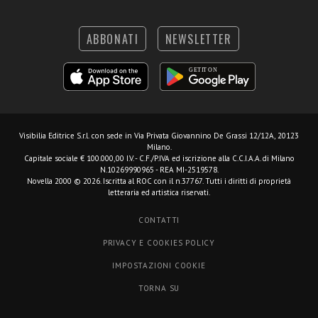
ABBONATI
NEWSLETTER
Visibilia Editrice S.r.l.
con sede in Via Privata Giovannino De Grassi 12/12A, 20123
Milano.
Capitale sociale € 100.000,00 I.V. - C.F./P.IVA ed iscrizione alla C.C.I.A.A. di Milano
N.10269990965 - REA MI-2519578.
Novella 2000 © 2026. Iscritta al ROC con il n.37767. Tutti i diritti di proprietà
letteraria ed artistica riservati.
CONTATTI
PRIVACY E COOKIES POLICY
IMPOSTAZIONI COOKIE
TORNA SU