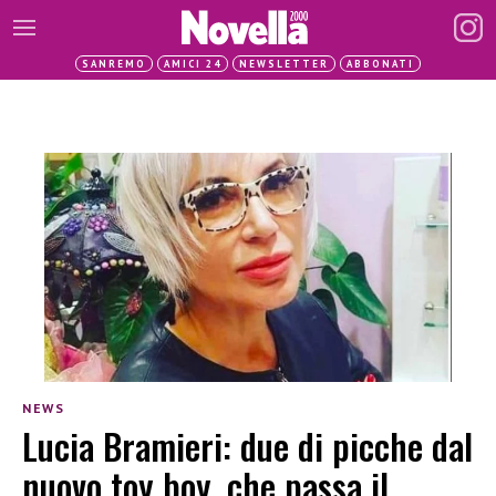
SANREMO
AMICI 24
NEWSLETTER
ABBONATI
NEWS
Lucia Bramieri: due di picche dal
nuovo toy boy, che passa il