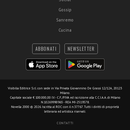
Gossip
Sanremo
Cucina
ABBONATI
NEWSLETTER
Visibilia Editrice S.r.l.
con sede in Via Privata Giovannino De Grassi 12/12A, 20123
Milano.
Capitale sociale € 100.000,00 I.V. - C.F./P.IVA ed iscrizione alla C.C.I.A.A. di Milano
N.10269990965 - REA MI-2519578.
Novella 2000 © 2026. Iscritta al ROC con il n.37767. Tutti i diritti di proprietà
letteraria ed artistica riservati.
CONTATTI