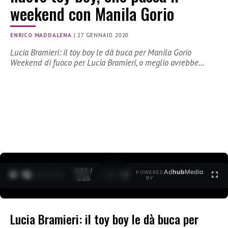
weekend con Manila Gorio
ENRICO MADDALENA
|
27 GENNAIO 2020
Lucia Bramieri: il toy boy le dà buca per Manila Gorio
Weekend di fuoco per Lucia Bramieri, o meglio avrebbe…
0:04 /
Ad
hub
Media
POWERED
1
/
2
3:35
BY
Lucia Bramieri: il toy boy le dà buca per