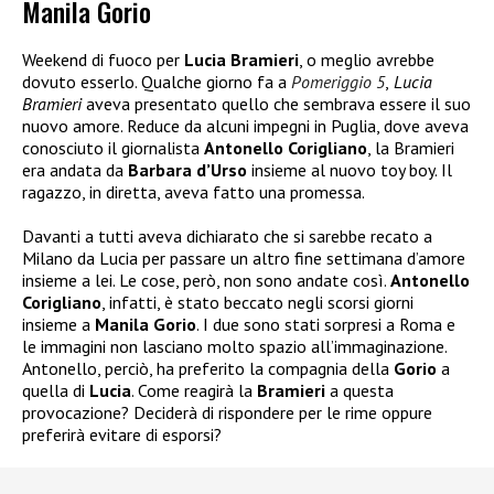
Manila Gorio
Weekend di fuoco per
Lucia Bramieri
, o meglio avrebbe
dovuto esserlo. Qualche giorno fa a
Pomeriggio 5
,
Lucia
Bramieri
aveva presentato quello che sembrava essere il suo
nuovo amore. Reduce da alcuni impegni in Puglia, dove aveva
conosciuto il giornalista
Antonello Corigliano
, la Bramieri
era andata da
Barbara d’Urso
insieme al nuovo toy boy. Il
ragazzo, in diretta, aveva fatto una promessa.
Davanti a tutti aveva dichiarato che si sarebbe recato a
Milano da Lucia per passare un altro fine settimana d’amore
insieme a lei. Le cose, però, non sono andate così.
Antonello
Corigliano
, infatti, è stato beccato negli scorsi giorni
insieme a
Manila Gorio
. I due sono stati sorpresi a Roma e
le immagini non lasciano molto spazio all’immaginazione.
Antonello, perciò, ha preferito la compagnia della
Gorio
a
quella di
Lucia
. Come reagirà la
Bramieri
a questa
provocazione? Deciderà di rispondere per le rime oppure
preferirà evitare di esporsi?