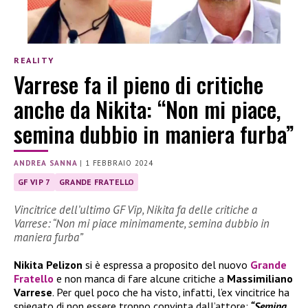
REALITY
Varrese fa il pieno di critiche
anche da Nikita: “Non mi piace,
semina dubbio in maniera furba”
ANDREA SANNA
|
1 FEBBRAIO 2024
GF VIP 7
GRANDE FRATELLO
Vincitrice dell’ultimo GF Vip, Nikita fa delle critiche a
Varrese: “Non mi piace minimamente, semina dubbio in
maniera furba”
Nikita Pelizon
si è espressa a proposito del nuovo
Grande
Fratello
e non manca di fare alcune critiche a
Massimiliano
Varrese
. Per quel poco che ha visto, infatti, l’ex vincitrice ha
spiegato di non essere troppo convinta dall’attore:
“Semina