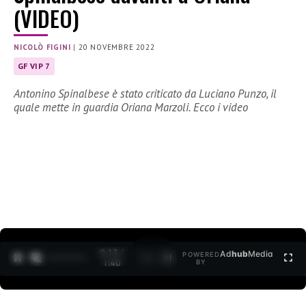
(VIDEO)
NICOLÒ FIGINI
|
20 NOVEMBRE 2022
GF VIP 7
Antonino Spinalbese è stato criticato da Luciano Punzo, il
quale mette in guardia Oriana Marzoli. Ecco i video
0:14 /
Ad
hub
Media
POWERED
1
/
2
1:40
BY