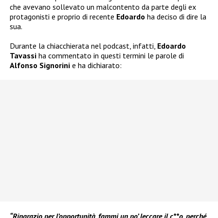
che avevano sollevato un malcontento da parte degli ex
protagonisti e proprio di recente
Edoardo
ha deciso di dire la
sua.
Durante la chiacchierata nel podcast, infatti,
Edoardo
Tavassi
ha commentato in questi termini le parole di
Alfonso Signorini
e ha dichiarato:
“Ringrazio per l’opportunità, fammi un po’ leccare il c**o, perché