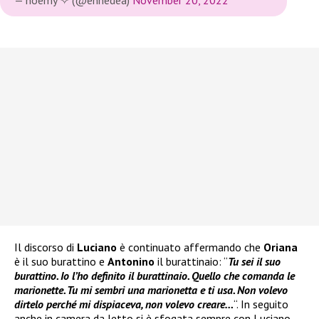
— noemy ✧ (@ennedea)
November 20, 2022
Il discorso di
Luciano
è continuato affermando che
Oriana
è il suo burattino e
Antonino
il burattinaio: “
Tu sei il suo
burattino. Io l’ho definito il burattinaio. Quello che comanda le
marionette. Tu mi sembri una marionetta e ti usa. Non volevo
dirtelo perché mi dispiaceva, non volevo creare…
“. In seguito
anche in camera da letto si è sfogata sempre con Luciano,