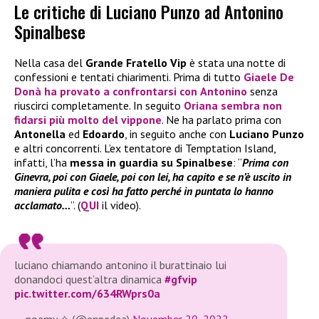
Le critiche di Luciano Punzo ad Antonino
Spinalbese
Nella casa del
Grande Fratello Vip
è stata una notte di
confessioni e tentati chiarimenti. Prima di tutto
Giaele De
Donà
ha provato a confrontarsi con
Antonino
senza
riuscirci completamente. In seguito
Oriana
sembra non
fidarsi più molto del vippon
e
. Ne ha parlato prima con
Antonella
ed
Edoardo
, in seguito anche con
Luciano Punzo
e altri concorrenti. L’ex tentatore di Temptation Island,
infatti, l’ha
messa in guardia su Spinalbese
: “
Prima con
Ginevra, poi con Giaele, poi con lei, ha capito e se n’è uscito in
maniera pulita e così ha fatto perché in puntata lo hanno
acclamato…
”. (
QUI
il video).
luciano chiamando antonino il burattinaio lui
donandoci quest’altra dinamica
#gfvip
pic.twitter.com/634RWprs0a