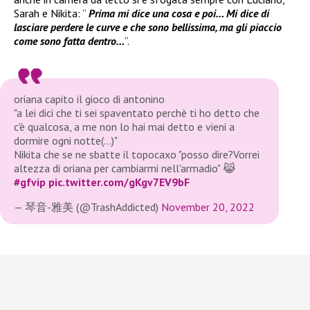
Sarah e Nikita: ”
Prima mi dice una cosa e poi… Mi dice di
lasciare perdere le curve e che sono bellissima, ma gli piaccio
come sono fatta dentro…
“.
oriana capito il gioco di antonino
"a lei dici che ti sei spaventato perchè ti ho detto che
c'è qualcosa, a me non lo hai mai detto e vieni a
dormire ogni notte(…)"
Nikita che se ne sbatte il topocaxo "posso dire?Vorrei
altezza di oriana per cambiarmi nell'armadio" 😹
#gfvip
pic.twitter.com/gKgv7EV9bF
— 琴音-雅美 (@TrashAddicted)
November 20, 2022