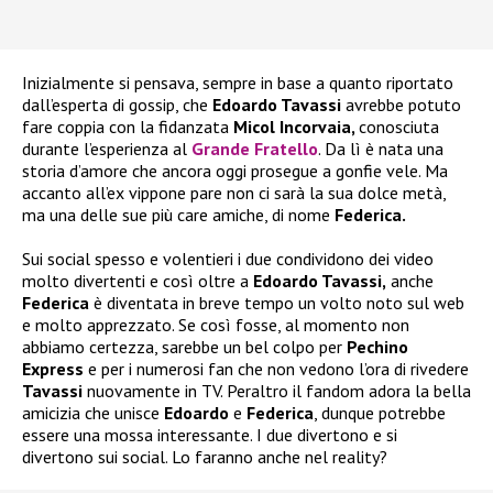
Inizialmente si pensava, sempre in base a quanto riportato
dall’esperta di gossip, che
Edoardo Tavassi
avrebbe potuto
fare coppia con la fidanzata
Micol Incorvaia,
conosciuta
durante l’esperienza al
Grande Fratello
. Da lì è nata una
storia d’amore che ancora oggi prosegue a gonfie vele. Ma
accanto all’ex vippone pare non ci sarà la sua dolce metà,
ma una delle sue più care amiche, di nome
Federica.
Sui social spesso e volentieri i due condividono dei video
molto divertenti e così oltre a
Edoardo Tavassi,
anche
Federica
è diventata in breve tempo un volto noto sul web
e molto apprezzato. Se così fosse, al momento non
abbiamo certezza, sarebbe un bel colpo per
Pechino
Express
e per i numerosi fan che non vedono l’ora di rivedere
Tavassi
nuovamente in TV. Peraltro il fandom adora la bella
amicizia che unisce
Edoardo
e
Federica
, dunque potrebbe
essere una mossa interessante. I due divertono e si
divertono sui social. Lo faranno anche nel reality?