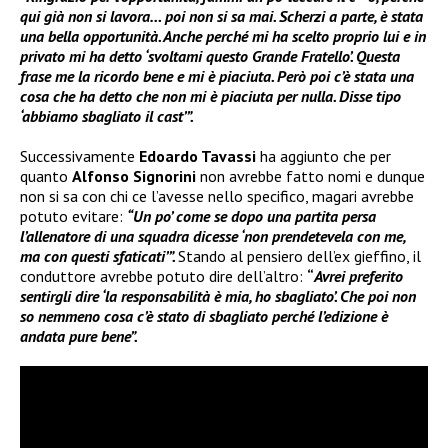
qui già non si lavora… poi non si sa mai. Scherzi a parte, è stata
una bella opportunità. Anche perché mi ha scelto proprio lui e in
privato mi ha detto ‘svoltami questo Grande Fratello’. Questa
frase me la ricordo bene e mi è piaciuta. Però poi c’è stata una
cosa che ha detto che non mi è piaciuta per nulla. Disse tipo
‘abbiamo sbagliato il cast’”.
Successivamente
Edoardo Tavassi
ha aggiunto che per
quanto
Alfonso Signorini
non avrebbe fatto nomi e dunque
non si sa con chi ce l’avesse nello specifico, magari avrebbe
potuto evitare:
“Un po’ come se dopo una partita persa
l’allenatore di una squadra dicesse ‘non prendetevela con me,
ma con questi sfaticati’”.
Stando al pensiero dell’ex gieffino, il
conduttore avrebbe potuto dire dell’altro:
“
Avrei preferito
sentirgli dire ‘la responsabilità è mia, ho sbagliato’. Che poi non
so nemmeno cosa c’è stato di sbagliato perché l’edizione è
andata pure bene”.