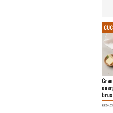
CUC
Gran
ener
brus
REDAZI