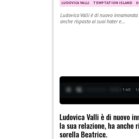
LUDOVICA VALLI
TEMPTATION ISLAND
U
Ludovica Valli è di nuovo innamorata 
anche risposto ai suoi hater e…
0:12 / 1:40
1
Ludovica Valli è di nuovo 
la sua relazione, ha anche r
sorella Beatrice.