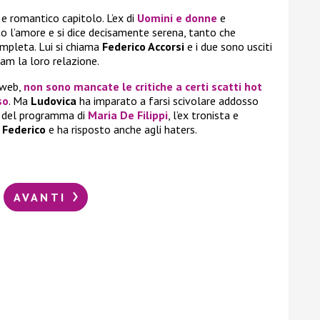
e romantico capitolo. L’ex di
Uomini e donne
e
to l’amore e si dice decisamente serena, tanto che
mpleta. Lui si chiama
Federico Accorsi
e i due sono usciti
am la loro relazione.
 web,
non sono mancate le critiche a certi scatti hot
so
. Ma
Ludovica
ha imparato a farsi scivolare addosso
ne del programma di
Maria De Filippi
, l’ex tronista e
o
Federico
e ha risposto anche agli haters.
AVANTI