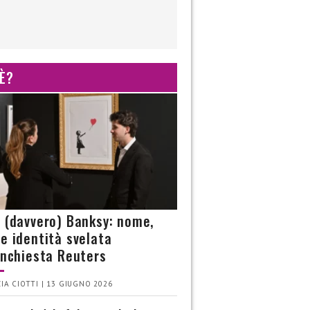
 È?
è (davvero) Banksy: nome,
 e identità svelata
’inchiesta Reuters
IA CIOTTI | 13 GIUGNO 2026