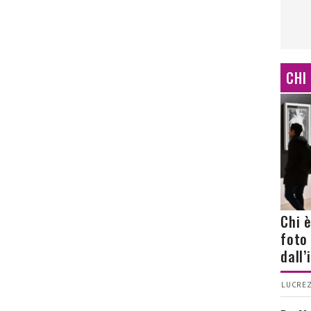
CHI
Chi 
foto
dall
LUCREZ