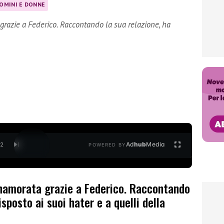
OMINI E DONNE
grazie a Federico. Raccontando la sua relazione, ha
Ad
hub
Media
/
2
POWERED BY
innamorata grazie a Federico. Raccontando
isposto ai suoi hater e a quelli della