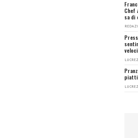
Franc
Chef 
sa di
REDAZI
Press
senti
veloci
LUCREZ
Pranz
piatt
LUCREZ