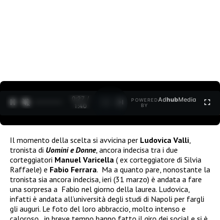
0:27 /
Ad
hub
Media
POWERED
1
/
2
1:40
BY
Il momento della scelta si avvicina per
Ludovica Valli
,
tronista di
Uomini e Donne
, ancora indecisa tra i due
corteggiatori
Manuel Varicella
( ex corteggiatore di Silvia
Raffaele) e
Fabio Ferrara
. Ma a quanto pare, nonostante la
tronista sia ancora indecisa, ieri (31 marzo) è andata a fare
una sorpresa a Fabio nel giorno della laurea. Ludovica,
infatti è andata all’università degli studi di Napoli per fargli
gli auguri. Le foto del loro abbraccio, molto intenso e
caloroso, in breve tempo hanno fatto il giro dei social e si è