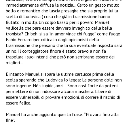
immediatamente diffusa la notizia… Certo un gesto molto
bello e romantico che lascia presagire che sia proprio lui la
scelta di Ludovica ( cosa che già in trasmissione hanno
fiutato in molti). Un colpo basso per il povero Manuel
Vallicella che pare essere davvero invaghito della bella
tronista? Eh beh, si sa “in amor vince chi fugge” come fugge
Fabio Ferraro iper criticato dagli opinionisti della
trasmissione che pensano che la sua eventuale risposta sarà
un no. Il corteggiatore finora è stato bravo a non fa
trapelare i suoi intenti che però non sembrano essere dei
migliori…
E intanto Manuel si spara le ultime cartucce prima della
scelta sperando che Ludovica lo legga: Le persone dolci non
sono ingenue. Né stupide, anzi… Sono così forte da potersi
permettere di non indossare alcuna maschera. Libere di
essere vulnerabili, di provare emozioni, di correre il rischio di
essere felice.
Manuel ha anche aggiunto questa frase: “Provarci fino alla
fine”.