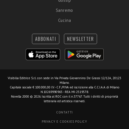
Gossip
Sanremo
Cucina
ABBONATI
NEWSLETTER
Visibilia Editrice S.r.l.
con sede in Via Privata Giovannino De Grassi 12/12A, 20123
Milano.
Capitale sociale € 100.000,00 I.V. - C.F./P.IVA ed iscrizione alla C.C.I.A.A. di Milano
N.10269990965 - REA MI-2519578.
Novella 2000 © 2026. Iscritta al ROC con il n.37767. Tutti i diritti di proprietà
letteraria ed artistica riservati.
CONTATTI
PRIVACY E COOKIES POLICY