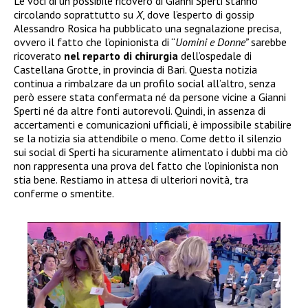
Le voci di un possibile ricovero di Gianni Sperti stanno
circolando soprattutto su
X
, dove l’esperto di gossip
Alessandro Rosica ha pubblicato una segnalazione precisa,
ovvero il fatto che l’opinionista di “
Uomini e Donne”
sarebbe
ricoverato
nel reparto di chirurgia
dell’ospedale di
Castellana Grotte, in provincia di Bari. Questa notizia
continua a rimbalzare da un profilo social all’altro, senza
però essere stata confermata né da persone vicine a Gianni
Sperti né da altre fonti autorevoli. Quindi, in assenza di
accertamenti e comunicazioni ufficiali, è impossibile stabilire
se la notizia sia attendibile o meno. Come detto il silenzio
sui social di Sperti ha sicuramente alimentato i dubbi ma ciò
non rappresenta una prova del fatto che l’opinionista non
stia bene. Restiamo in attesa di ulteriori novità, tra
conferme o smentite.