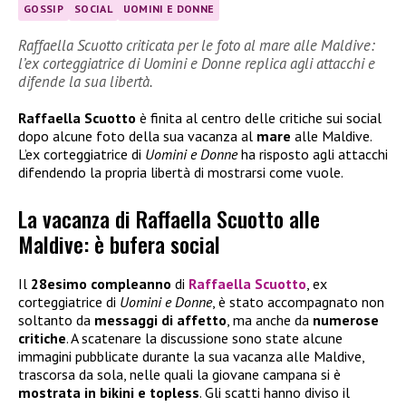
GOSSIP
SOCIAL
UOMINI E DONNE
Raffaella Scuotto criticata per le foto al mare alle Maldive:
l’ex corteggiatrice di Uomini e Donne replica agli attacchi e
difende la sua libertà.
Raffaella Scuotto
è finita al centro delle critiche sui social
dopo alcune foto della sua vacanza al
mare
alle Maldive.
L’ex corteggiatrice di
Uomini e Donne
ha risposto agli attacchi
difendendo la propria libertà di mostrarsi come vuole.
La vacanza di Raffaella Scuotto alle
Maldive: è bufera social
Il
28esimo compleanno
di
Raffaella Scuotto
, ex
corteggiatrice di
Uomini e Donne
, è stato accompagnato non
soltanto da
messaggi di affetto
, ma anche da
numerose
critiche
. A scatenare la discussione sono state alcune
immagini pubblicate durante la sua vacanza alle Maldive,
trascorsa da sola, nelle quali la giovane campana si è
mostrata in bikini e topless
. Gli scatti hanno diviso il