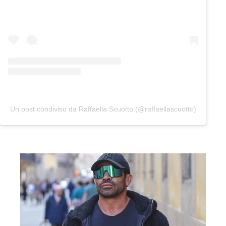
Un post condiviso da Raffaella Scuotto (@raffaellascuotto)