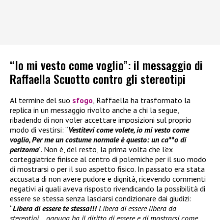
“Io mi vesto come voglio”: il messaggio di
Raffaella Scuotto contro gli stereotipi
Al termine del suo
sfogo
, Raffaella ha trasformato la
replica in un messaggio rivolto anche a chi la segue,
ribadendo di non voler accettare imposizioni sul proprio
modo di vestirsi: “
Vestitevi come volete, io mi vesto come
voglio, Per me un costume normale è questo: un ca**o di
perizoma
”. Non è, del resto, la prima volta che l’ex
corteggiatrice finisce al centro di polemiche per il suo modo
di mostrarsi o per il suo aspetto fisico. In passato era stata
accusata di non avere pudore e dignità, ricevendo commenti
negativi ai quali aveva risposto rivendicando la possibilità di
essere se stessa senza lasciarsi condizionare dai giudizi:
“
Libera di essere te stessa!!!
Libera di essere libera da
stereotipi… ognuna ha il diritto di essere e di mostrarsi come