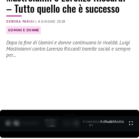
– Tutto quello che è successo
DEBORA PARIGI
|
4 GIUGNO 2018
UOMINI E DONNE
Dopo la fine di Uomini e donne continuano le rivalità. Luigi
Mastroianni contro Lorenzo Riccardi tramite social e sempre
per…
0:15 /
Ad
hub
Media
POWERED
1
/
2
1:40
BY