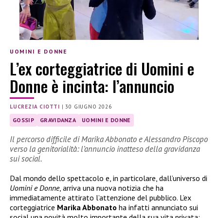
UOMINI E DONNE
L’ex corteggiatrice di Uomini e
Donne è incinta: l’annuncio
LUCREZIA CIOTTI
|
30 GIUGNO 2026
GOSSIP
GRAVIDANZA
UOMINI E DONNE
Il percorso difficile di Marika Abbonato e Alessandro Piscopo
verso la genitorialità: l’annuncio inatteso della gravidanza
sui social.
Dal mondo dello spettacolo e, in particolare, dall’universo di
Uomini e Donne
, arriva una nuova notizia che ha
immediatamente attirato l’attenzione del pubblico. L’ex
corteggiatrice
Marika Abbonato
ha infatti annunciato sui
social una novità molto importante della sua vita privata: