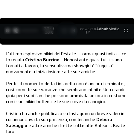
0:27 /
Ad
hub
Media
POWERED
1
/
2
3:35
BY
L’ultimo esplosivo bikini dell’estate – ormai quasi finita – ce
lo regala
Cristina Buccino
… Nonostante quasi tutti siano
tornati a lavoro, la sensualissima showgirl è “fuggita”
nuovamente a Ibizia insieme alle sue amiche…
Per lei il momento della tintarella non è ancora terminato,
così come le sue vacanze che sembrano infinite. Una grande
gioia per i suoi fan che possono ammirala ancora in costume
con i suoi bikini bollenti e le sue curve da capogiro…
Cristina ha anche pubblicato su Instagram un breve video in
cui annunciava la sua partenza, con lei anche
Debora
Salvaggio
e altre amiche dirette tutte alle Baleari… Beate
loro!