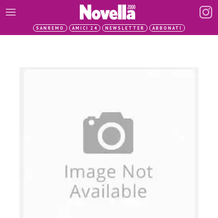
SANREMO
AMICI 24
NEWSLETTER
ABBONATI