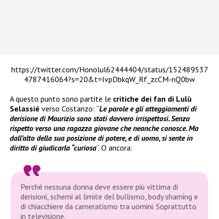
https://twitter.com/Honolul62444404/status/152489537
4787416064?s=20&t=IvpDbkqW_Rf_zcCM-nQ0bw
A questo punto sono partite le
critiche dei fan di Lulù
Selassié
verso Costanzo: “
Le parole e gli atteggiamenti di
derisione di Maurizio sono stati davvero irrispettosi. Senza
rispetto verso una ragazza giovane che neanche conosce. Ma
dall’alto della sua posizione di potere, e di uomo, si sente in
diritto di giudicarla “curiosa
“. O ancora:
Perché nessuna donna deve essere più vittima di
derisioni, scherni al limite del bullismo, body shaming e
di chiacchiere da cameratismo tra uomini. Soprattutto
in televisione.