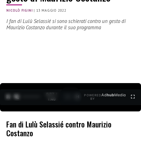
NICOLÒ FIGINI
|
13 MAGGIO 2022
I fan di Lulù Selassié si sono schierati contro un gesto di
Maurizio Costanzo durante il suo programma
0:27 /
Ad
hub
Media
POWERED
1
/
2
1:40
BY
Fan di Lulù Selassié contro Maurizio
Costanzo