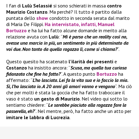
I fan di
Lulù Selassié
si sono schierati in massa
contro
Maurizio Costanzo
. Ma perché? Il tutto è partito dalla
puntata dello
show
condotto in seconda serata dal marito
di Maria De Filippi.
Ha intervistato, infatti,
Manuel
Bortuzzo
e ha lui ha fatto alcune domande in merito alla
relazione avuta con
Lulù
: “
Mi è parso che un reality così no,
avesse una marcia in più, un sentimento in più determinato da
voi due. Non tanto da quella ragazza lì, come si chiama?
“.
Questo quesito ha scatenato
l’ilarità dei presenti
e
Costanzo
ha insistito ancora: “
Scusa, ma quella tua curiosa
fidanzata che fine ha fatto?
“. A questo punto
Bortuzzo
ha
affermato: “
L’ho lasciata. Lei fa la vita sua e io faccio la mia.
Sì, l’ho lasciata io. A 20 anni gli amori vanno e vengono
“. Ma ciò
che per molti è stata la goccia che ha fatto traboccare il
vaso è stato
un gesto di Maurizio
. Nel video qui sotto lo
sentiamo chiedere: “
Le sarebbe piaciuto alla ragazza fare la
passerella, eh?
“. Nel mentre, però, ha fatto anche un atto per
imitare le labbra di Lucrezia
.