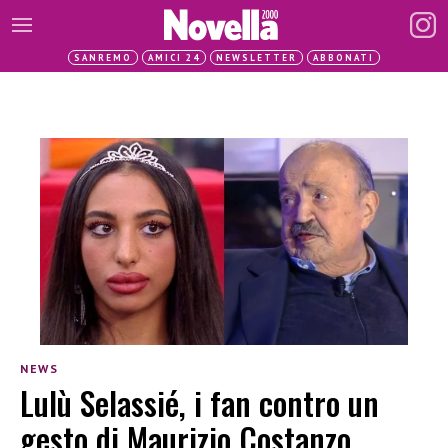
SANREMO
AMICI 24
NEWSLETTER
ABBONATI
NEWS
Lulù Selassié, i fan contro un
gesto di Maurizio Costanzo