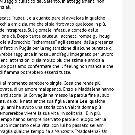
n villaggio turistico del Salento, in atteggiamenti non
ziali.
scatti “rubati”, e a quanto pare si avvalora in qualche
chia amicizia, ma che si sia ritrovato qualcosa in più,
de intraprese. Sul giornale infatti, a corredo delle
zione c’è. Dopo tanta cautela, Iacchetti rompe gli indugi:
role all’orecchio, “schermate” agli estranei dalla presenza
 infatti in Puglia per la registrazione di alcune puntate di
avrebbe raggiunta in hotel, anch’egli impegnato per lavoro
denti attenzioni ci sia molto più che stima e amicizia
curo possiamo confermare che il feeling non manca e che
 di fiamma potrebbero esserci tutte.
bi al momento sarebbero single. Cosa che rende più
ritrovata, di un amore mai spento. Enzo e Maddalena hanno
tanti storie: la Corvaglia ha messo la parola fine al suo
rns
, da cui è nata anche sua figlia
Jamie Lee
, qualche
egli anni ha avuto una storia con un’altra donna più
mbrerebbe vivere la sua vita “in solitaria”. E in più,
empo hanno sempre riservato parole di elogio per la
ato incantato della vita, con lui ho passato sei anni
rvaglia qualche tempo fa a
Verissimo
.
“
Maddalena? Un