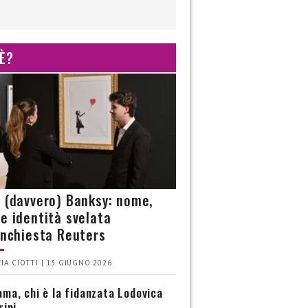
 È?
è (davvero) Banksy: nome,
 e identità svelata
’inchiesta Reuters
IA CIOTTI | 13 GIUGNO 2026
ma, chi è la fidanzata Lodovica
rini