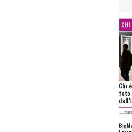
CHI
Chi 
foto
dall
LUCREZ
BigMa
Lazze