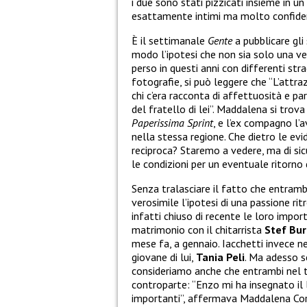
i due sono stati pizzicati insieme in u
esattamente intimi ma molto confiden
È il settimanale
Gente
a pubblicare gli 
modo l’ipotesi che non sia solo una vec
perso in questi anni con differenti stra
fotografie, si può leggere che “L’attra
chi c’era racconta di affettuosità e pa
del fratello di lei”. Maddalena si trova
Paperissima Sprint
, e l’ex compagno l’
nella stessa regione. Che dietro le evi
reciproca? Staremo a vedere, ma di si
le condizioni per un eventuale ritorno
Senza tralasciare il fatto che entram
verosimile l’ipotesi di una passione 
infatti chiuso di recente le loro impor
matrimonio con il chitarrista
Stef Bu
mese fa, a gennaio. Iacchetti invece n
giovane di lui,
Tania Peli
. Ma adesso se
consideriamo anche che entrambi nel t
controparte: “Enzo mi ha insegnato il l
importanti”, affermava Maddalena Co