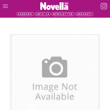
SANREMO
AMICI 24
NEWSLETTER
ABBONATI