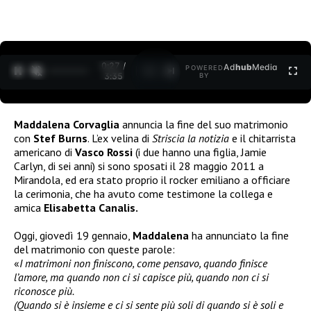
0:28 /
Ad
hub
Media
POWERED
1
/
2
3:35
BY
Maddalena Corvaglia
annuncia la fine del suo matrimonio
con
Stef Burns
. L’ex velina di
Striscia la notizia
e il chitarrista
americano di
Vasco Rossi
(i due hanno una figlia, Jamie
Carlyn, di sei anni) si sono sposati il 28 maggio 2011 a
Mirandola, ed era stato proprio il rocker emiliano a officiare
la cerimonia, che ha avuto come testimone la collega e
amica
Elisabetta Canalis.
Oggi, giovedì 19 gennaio,
Maddalena
ha annunciato la fine
del matrimonio con queste parole:
«
I matrimoni non finiscono, come pensavo, quando finisce
l’amore, ma quando non ci si capisce più, quando non ci si
riconosce più.
(Quando si è insieme e ci si sente più soli di quando si è soli e