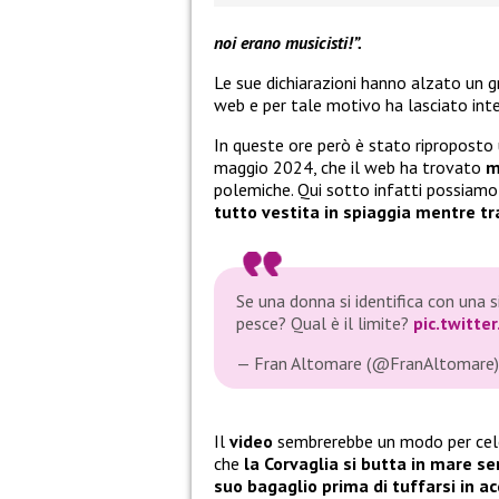
noi erano musicisti!”.
Le sue dichiarazioni hanno alzato un g
web e per tale motivo ha lasciato in
In queste ore però è stato riproposto
maggio 2024, che il web ha trovato
m
polemiche. Qui sotto infatti possiamo
tutto vestita in spiaggia mentre tra
Se una donna si identifica con una 
pesce? Qual è il limite?
pic.twitt
— Fran Altomare (@FranAltomare
Il
video
sembrerebbe un modo per celebr
che
la Corvaglia si butta in mare se
suo bagaglio prima di tuffarsi in a