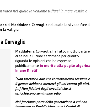
 video nel quale la vediamo tuffarsi in mare vestita e
ideo
di
Maddalena Corvaglia
nel quale la si vede fare il
 la valigia
.
na Corvaglia
Maddalena Corvaglia
ha fatto molto parlare
di sé nelle ultime settimane per quanto
riguarda le opinioni che ha espresso
pubblicamente
in merito alla pugile algerina
Imane Khelif
:
“Non lasciatevi dire che l’orientamento sessuale e
il genere debbano metterci gli uni contro gli altri.
[…] Non fidatevi degli avvoltoi che si
arricchiscono seminando odio.
Noi facciamo parte della generazione a cui non
importava se Freddie Mercury o i Cugini di