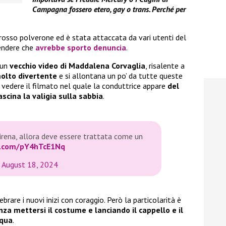
Campagna fossero etero, gay o trans. Perché per
rosso polverone ed è stata attaccata da vari utenti del
tendere che
avrebbe sporto denuncia
.
 un
vecchio video di Maddalena Corvaglia
, risalente a
olto divertente
e si allontana un po’ da tutte queste
 vedere il filmato nel quale la conduttrice appare
del
scina la valigia sulla sabbia
.
sirena, allora deve essere trattata come un
er.com/pY4hTcE1Nq
)
August 18, 2024
are i nuovi inizi con coraggio. Però la particolarità è
nza mettersi il costume e lanciando il cappello e il
cqua
.