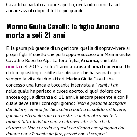
Cavalli ha parlato a cuore aperto, rivelando come fa ad
andare avanti dopo il lutto più grande.
Marina Giulia Cavalli: la figlia Arianna
morta a soli 21 anni
E’ la paura più grande di un genitore, quella di sopravvivere ai
propri figli. E’ quello che purtroppo è successo a Marina Giulia
Cavalli e Roberto Alpi. La loro figlia,
Arianna,
è infatti
morta
nel 2015 a soli 21 anni
a causa di una leucemia.
Un
dolore quasi impossibile da spiegare, che ha segnato per
sempre la vita dei due attori. Marina Giulia Cavalli ha
concesso una lunga e toccante intervista a
“Vanity Fai
r”,
nella quale ha parlato a cuore aperto, di quel dolore che
ancora oggi, a distanza di 11 anni, è ancora presente e con il
quale deve fare i coni ogni giorno:
“Non è possibile scappare
dal dolore, come si fa? Se anche ti butti a capofitto nel lavoro,
quando resterai da solo con te stesso automaticamente ti
tornerà tutto. Il dolore non va attraversato: è lui che ti
attraversa. Non ci credo a quelli che dicono che sfuggono dal
dolore: non c’è niente da fare, perché non si scappa.”