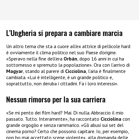
L’Ungheria si prepara a cambiare marcia
Un altro tema che sta a cuore all’ex attrice di pellicole hard
è ovviamente il clima politico nel suo Paese d’origine.
«Speravo nella fine dell’era
Orbán
, dopo 16 anni in cui ha
sottomesso e spremuto la popolazione». Ora con l’arrivo di
Magyar
, stando al parere di
Cicciolina
, l’aria è finalmente
cambiata. «Lui è intelligente, è un grande politico e,
soprattutto, non deruba i cittadini. Fa i loro interessi».
Nessun rimorso per la sua carriera
«Se mi pento dei film hard? Mai. Di nulla. Abbraccio il mio
passato. Tutto. Interamente», ha raccontato
Cicciolina
con
grande orgoglio e senza rammarico. «Gli abusi sui set del
cinema porno? Certo che possono capitare. Io, per esempio,
non ho mai accettato scene violente», alla domanda delle