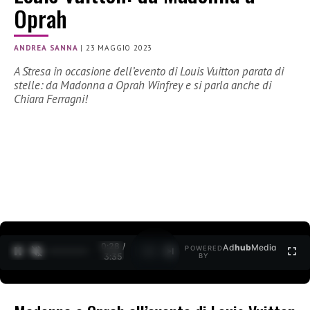
Oprah
ANDREA SANNA
|
23 MAGGIO 2023
A Stresa in occasione dell’evento di Louis Vuitton parata di
stelle: da Madonna a Oprah Winfrey e si parla anche di
Chiara Ferragni!
0:29 /
Ad
hub
Media
POWERED
1
/
2
3:35
BY