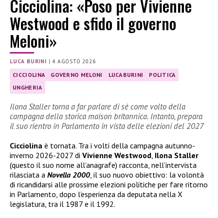
Cicciolina: «Poso per Vivienne
Westwood e sfido il governo
Meloni»
LUCA BURINI
|
4 AGOSTO 2026
CICCIOLINA
GOVERNO MELONI
LUCA BURINI
POLITICA
UNGHERIA
Ilona Staller torna a far parlare di sé come volto della
campagna della storica maison britannica. Intanto, prepara
il suo rientro in Parlamento in vista delle elezioni del 2027
Cicciolina
è tornata. Tra i volti della campagna autunno-
inverno 2026-2027 di
Vivienne Westwood
,
Ilona Staller
(questo il suo nome all’anagrafe) racconta, nell’intervista
rilasciata a
Novella 2000
, il suo nuovo obiettivo: la volontà
di ricandidarsi alle prossime elezioni politiche per fare ritorno
in Parlamento, dopo l’esperienza da deputata nella X
legislatura, tra il 1987 e il 1992.