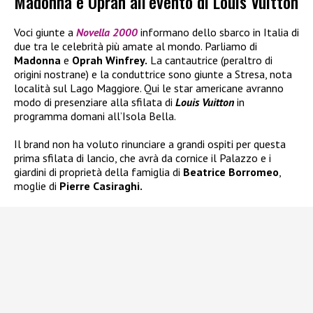
Madonna e Oprah all’evento di Louis Vuitton
Voci giunte a
Novella 2000
informano dello sbarco in Italia di
due tra le celebrità più amate al mondo. Parliamo di
Madonna
e
Oprah Winfrey.
La cantautrice (peraltro di
origini nostrane) e la conduttrice sono giunte a Stresa, nota
località sul Lago Maggiore. Qui le star americane avranno
modo di presenziare alla sfilata di
Louis Vuitton
in
programma domani all’Isola Bella.
Il brand non ha voluto rinunciare a grandi ospiti per questa
prima sfilata di lancio, che avrà da cornice il Palazzo e i
giardini di proprietà della famiglia di
Beatrice Borromeo
,
moglie di
Pierre Casiraghi.