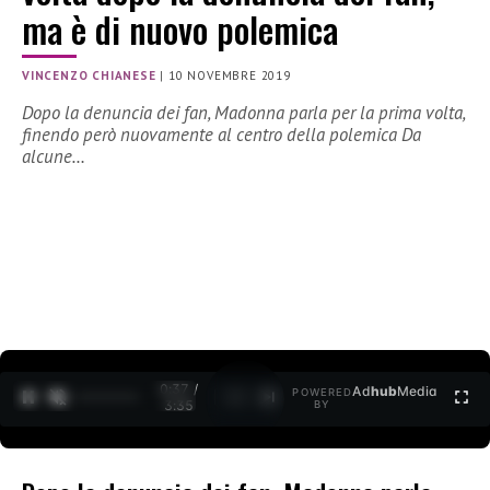
ma è di nuovo polemica
VINCENZO CHIANESE
|
10 NOVEMBRE 2019
Dopo la denuncia dei fan, Madonna parla per la prima volta,
finendo però nuovamente al centro della polemica Da
alcune…
0:38 /
Ad
hub
Media
POWERED
1
/
2
3:35
BY