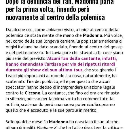
Dopo la denuncia dei fan, Madonna parla
per la prima volta, finendo però
nuovamente al centro della polemica
Da alcune ore, come abbiamo visto, a finire al centro della
polemica c’è stata niente che meno che
Madonna
. Più volte,
nel corso della sua longeva carriera, la pop star americana di
origini italiane ha dato scandalo, finendo al centro del gossip
e del pettegolezzo. Tuttavia pare che stavolta le cose siano
più serie del previsto.
Alcuni
fan
della cantante, infatti,
hanno
denunciato
l’artista per via dei ripetuti ritardi
durante gli show del suo ultimo tour
, che sta girando i
teatri più importanti al mondo. La cosa, naturalmente, ha
scatenato l’ira del pubblico, ed è per questo che alcuni
spettatori hanno deciso di intraprendere un’azione legale
contro la
Ciccone
. La cantante, che fino ad ora era rimasta
in silenzio, adesso per la prima volta ha commentato la
notizia, scatenando però una nuova polemica. Scopriamo
quello che è accaduto e le sue parole in merito.
Solo qualche mese fa
Madonna
ha rilasciato il suo ultimo
album di inediti,
Madame X
, che ha fatto discutere la critica e