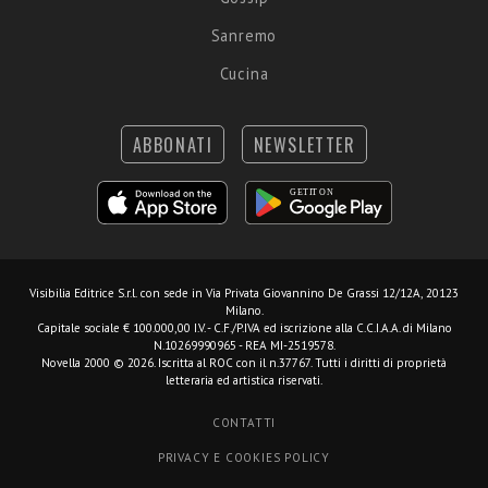
Sanremo
Cucina
ABBONATI
NEWSLETTER
Visibilia Editrice S.r.l.
con sede in Via Privata Giovannino De Grassi 12/12A, 20123
Milano.
Capitale sociale € 100.000,00 I.V. - C.F./P.IVA ed iscrizione alla C.C.I.A.A. di Milano
N.10269990965 - REA MI-2519578.
Novella 2000 © 2026. Iscritta al ROC con il n.37767. Tutti i diritti di proprietà
letteraria ed artistica riservati.
CONTATTI
PRIVACY E COOKIES POLICY