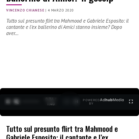
VINCENZO CHIANESE
|
4 MARZO 2020
Tutto sul presunto flirt tra Mahmood e Gabriele Esposito: il
cantante e l’ex ballerino di Amici stanno insieme? Dopo
aver…
0:37 /
Ad
hub
Media
POWERED
1
/
2
1:40
BY
Tutto sul presunto flirt tra Mahmood e
Gabriele Esposito: il cantante e l’ex