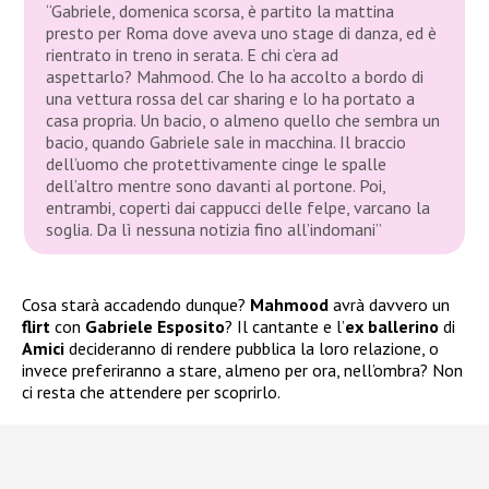
“Gabriele, domenica scorsa, è partito la mattina
presto per Roma dove aveva uno stage di danza, ed è
rientrato in treno in serata. E chi c’era ad
aspettarlo? Mahmood. Che lo ha accolto a bordo di
una vettura rossa del car sharing e lo ha portato a
casa propria. Un bacio, o almeno quello che sembra un
bacio, quando Gabriele sale in macchina. Il braccio
dell’uomo che protettivamente cinge le spalle
dell’altro mentre sono davanti al portone. Poi,
entrambi, coperti dai cappucci delle felpe, varcano la
soglia. Da lì nessuna notizia fino all’indomani”
Cosa starà accadendo dunque?
Mahmood
avrà davvero un
flirt
con
Gabriele Esposito
? Il cantante e l’
ex ballerino
di
Amici
decideranno di rendere pubblica la loro relazione, o
invece preferiranno a stare, almeno per ora, nell’ombra? Non
ci resta che attendere per scoprirlo.