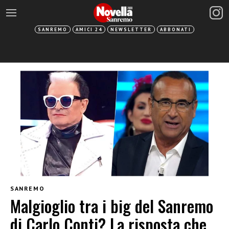
SANREMO
AMICI 24
NEWSLETTER
ABBONATI
SANREMO
Malgioglio tra i big del Sanremo
di Carlo Conti? La risposta che