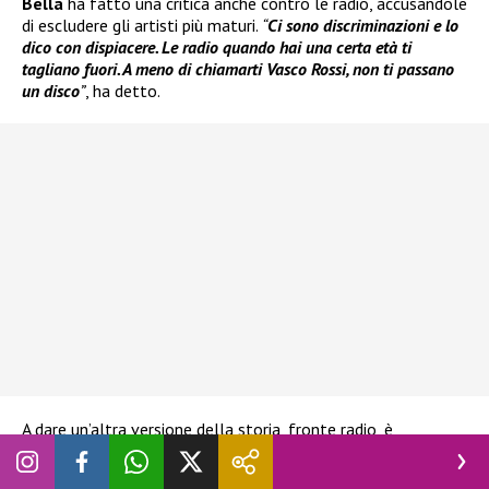
Bella
ha fatto una critica anche contro le radio, accusandole
di escludere gli artisti più maturi.
“
Ci sono discriminazioni e lo
dico con dispiacere. Le radio quando hai una certa età ti
tagliano fuori. A meno di chiamarti Vasco Rossi, non ti passano
un disco
”
, ha detto.
A dare un’altra versione della storia, fronte radio, è
intervenuto il giornalista e conduttore radiofonico
Alvise
Salerno
. Tramite i suoi social infatti ha precisato:
“Pelle