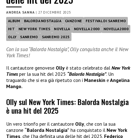
ANDREA SANNA
|
27 DICEMBRE 2025
ALBUM
BALORDA NOSTALGIA
CANZONE
FESTIVAL DI SANREMO
HIT
NEW YORK TIMES
NOVELLA
NOVELLA 2000
NOVELLA2000
OLLY
SANREMO
SANREMO 2025
Con la sua “Balorda Nostalgia”, Olly conquista anche il New
York Times!
Il cantautore genovese
Olly
è stato celebrato dal
New York
Times
per la sua hit del 2025
“Balorda Nostalgia”
. Un
traguardo che si era già ripetuto con i
Maneskin
e
Angelina
Mango.
Olly sul New York Times: Balorda Nostalgia
è una hit del 2025
Un vero trionfo per il cantautore
Olly
, che con la sua
canzone
“Balorda Nostalgia”
ha conquistato il
New York
Times
, che l’ha definita una delle hit del 2025.
Federico