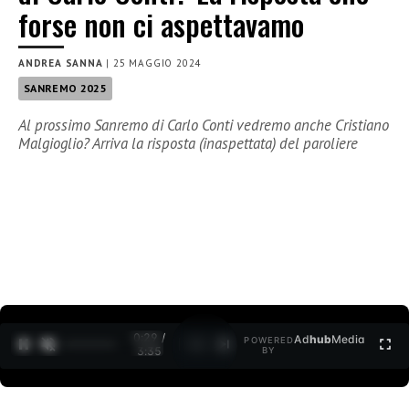
forse non ci aspettavamo
ANDREA SANNA
|
25 MAGGIO 2024
SANREMO 2025
Al prossimo Sanremo di Carlo Conti vedremo anche Cristiano
Malgioglio? Arriva la risposta (inaspettata) del paroliere
0:30 /
Ad
hub
Media
POWERED
1
/
2
3:35
BY