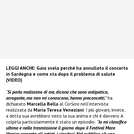
LEGGI ANCHE:
Gaia svela perché ha annullato il concerto
in Sardegna e come sta dopo il problema di salute
(VIDEO)
“
Si parla malissimo di me, dicono che sono antipatica,
arrogante, ma non mi conoscono, hanno preconcetti
,”
ha
dichiarato
Marcella Bella
al
CorSera
nell’intervista
realizzata da
Maria Teresa Veneziani
.
I più giovani, invece,
a detta sua avrebbero visto la sua anima e chi è davvero. A
colpirla particolarmente è stato un episodio:
“
Io mi classifico
ultima e nella trasmissione il giorno dopo il Festival Mara
Vernier presenta gli artisti, i vincitori. Nel pubblico c’è una