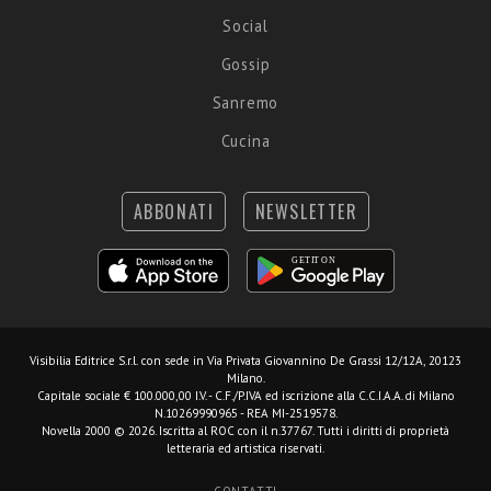
Social
Gossip
Sanremo
Cucina
ABBONATI
NEWSLETTER
Visibilia Editrice S.r.l.
con sede in Via Privata Giovannino De Grassi 12/12A, 20123
Milano.
Capitale sociale € 100.000,00 I.V. - C.F./P.IVA ed iscrizione alla C.C.I.A.A. di Milano
N.10269990965 - REA MI-2519578.
Novella 2000 © 2026. Iscritta al ROC con il n.37767. Tutti i diritti di proprietà
letteraria ed artistica riservati.