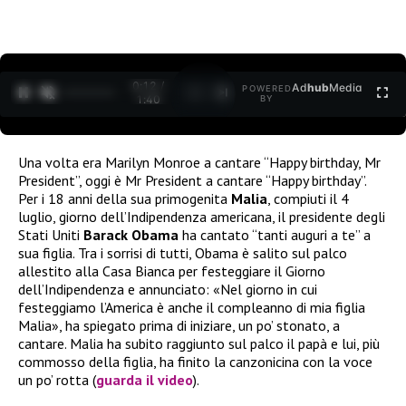
0:12 /
Ad
hub
Media
POWERED
1
/
2
1:40
BY
Una volta era Marilyn Monroe a cantare “Happy birthday, Mr
President”, oggi è Mr President a cantare “Happy birthday”.
Per i 18 anni della sua primogenita
Malia
, compiuti il 4
luglio, giorno dell’Indipendenza americana, il presidente degli
Stati Uniti
Barack Obama
ha cantato “tanti auguri a te” a
sua figlia. Tra i sorrisi di tutti, Obama è salito sul palco
allestito alla Casa Bianca per festeggiare il Giorno
dell’Indipendenza e annunciato: «Nel giorno in cui
festeggiamo l’America è anche il compleanno di mia figlia
Malia», ha spiegato prima di iniziare, un po’ stonato, a
cantare. Malia ha subito raggiunto sul palco il papà e lui, più
commosso della figlia, ha finito la canzonicina con la voce
un po’ rotta (
guarda il video
).