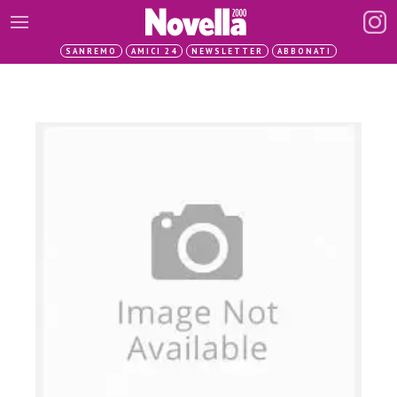
SANREMO
AMICI 24
NEWSLETTER
ABBONATI