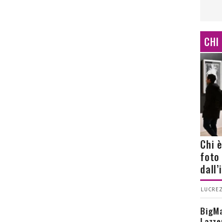
CHI
Chi 
foto
dall
LUCREZ
BigMa
Lazze