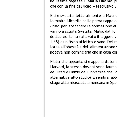
bellissima ragazza. È
Malia Obama
, 
che con la fine del liceo – l’esclusivo
E si è svelata, letteralmente, a Madr
la madre Michelle nella prima tappa d
Learn
, per sostenere la formazione di 
vanno a scuola. Svelata, Malia, dal f
dell’aereo, le ha sollevato il leggero 
1,85) e un fisico atletico e sano. Del 
lotta all’obesità e dell’alimentazione
poteva non cominciarla che in casa con 
Malia, che appunto si è appena diploma
Harvard, la stessa dove si sono laureati
del liceo e l’inizio dell’università che 
alternative allo studio). E sembra abb
stage all’ambasciata americana in Spa