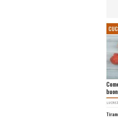
CUC
Come
buon
LUCREZ
Tiram