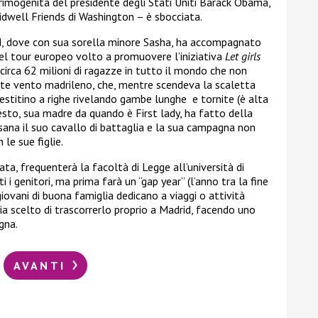
primogenita del presidente degli Stati Uniti Barack Obama,
 Sidwell Friends di Washington – è sbocciata.
id, dove con sua sorella minore Sasha, ha accompagnato
el tour europeo volto a promuovere l’iniziativa
Let girls
circa 62 milioni di ragazze in tutto il mondo che non
orte vento madrileno, che, mentre scendeva la scaletta
vestitino a righe rivelando gambe lunghe e tornite (è alta
resto, sua madre da quando è First lady, ha fatto della
 sana il suo cavallo di battaglia e la sua campagna non
le sue figlie.
ta, frequenterà la facoltà di Legge all’università di
 i genitori, ma prima farà un “gap year” (l’anno tra la fine
i giovani di buona famiglia dedicano a viaggi o attività
ia scelto di trascorrerlo proprio a Madrid, facendo uno
gna.
AVANTI