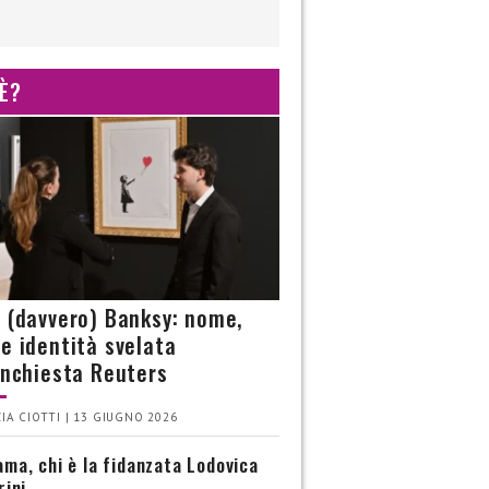
 È?
è (davvero) Banksy: nome,
 e identità svelata
’inchiesta Reuters
IA CIOTTI | 13 GIUGNO 2026
ma, chi è la fidanzata Lodovica
rini