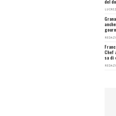
del d
LUCREZ
Grana
anche
gour
REDAZI
Franc
Chef 
sa di
REDAZI