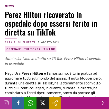
NEWS
Perez Hilton ricoverato in
ospedale dopo essersi ferito in
diretta su TikTok
SARA GUGLIELMETTI
|
5 AGOSTO 2026
OSPEDALE
TIK TOKER
TIKTOK
Autolesionismo in diretta su TikTok: Perez Hilton ricoverato
in ospedale
Negli Usa
Perez Hilton
è famosissimo, è lui in pratica ad
aggiornare tutti sul mondo del gossip. Il noto blogger però,
durante una diretta su TikTok, ha letteralmente sconvolto
tutti gli utenti collegati, in quanto, durante la diretta, ha
cominciato a ferirsi ripetutamente, tanto da portare gli
spettatori a chiamare la polizia. Hilton è stato ricoverato in
ospedale. Ma vediamo esattamente che cosa è successo.