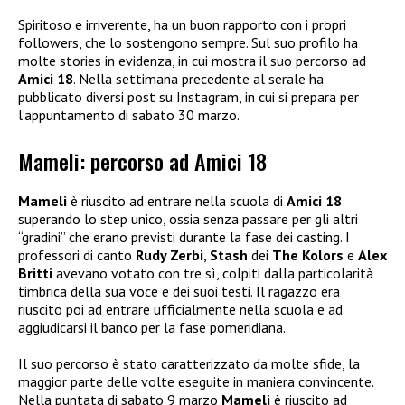
Spiritoso e irriverente, ha un buon rapporto con i propri
followers, che lo sostengono sempre. Sul suo profilo ha
molte stories in evidenza, in cui mostra il suo percorso ad
Amici 18
. Nella settimana precedente al serale ha
pubblicato diversi post su Instagram, in cui si prepara per
l’appuntamento di sabato 30 marzo.
Mameli: percorso ad Amici 18
Mameli
è riuscito ad entrare nella scuola di
Amici 18
superando lo step unico, ossia senza passare per gli altri
“gradini” che erano previsti durante la fase dei casting. I
professori di canto
Rudy Zerbi
,
Stash
dei
The Kolors
e
Alex
Britti
avevano votato con tre sì, colpiti dalla particolarità
timbrica della sua voce e dei suoi testi. Il ragazzo era
riuscito poi ad entrare ufficialmente nella scuola e ad
aggiudicarsi il banco per la fase pomeridiana.
Il suo percorso è stato caratterizzato da molte sfide, la
maggior parte delle volte eseguite in maniera convincente.
Nella puntata di sabato 9 marzo
Mameli
è riuscito ad