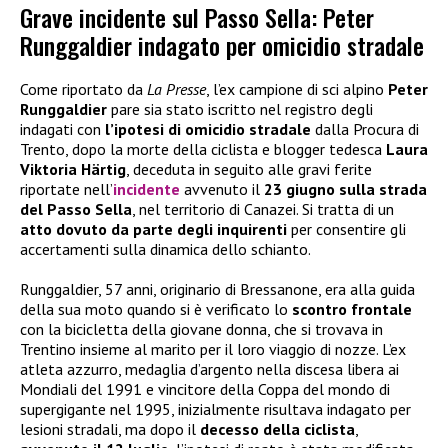
Grave incidente sul Passo Sella: Peter
Runggaldier indagato per omicidio stradale
Come riportato da
La Presse
, l’ex campione di sci alpino
Peter
Runggaldier
pare sia stato iscritto nel registro degli
indagati con
l’ipotesi di omicidio stradale
dalla Procura di
Trento, dopo la morte della ciclista e blogger tedesca
Laura
Viktoria Härtig
, deceduta in seguito alle gravi ferite
riportate nell’
incidente
avvenuto il
23 giugno sulla strada
del Passo Sella
, nel territorio di Canazei. Si tratta di un
atto dovuto da parte degli inquirenti
per consentire gli
accertamenti sulla dinamica dello schianto.
Runggaldier, 57 anni, originario di Bressanone, era alla guida
della sua moto quando si è verificato lo
scontro frontale
con la bicicletta della giovane donna, che si trovava in
Trentino insieme al marito per il loro viaggio di nozze. L’ex
atleta azzurro, medaglia d’argento nella discesa libera ai
Mondiali del 1991 e vincitore della Coppa del mondo di
supergigante nel 1995, inizialmente risultava indagato per
lesioni stradali, ma dopo il
decesso della ciclista
,