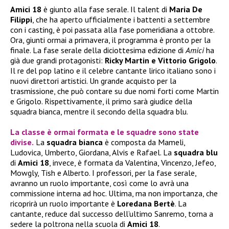
Amici 18
è giunto alla fase serale. Il talent di
Maria De
Filippi
, che ha aperto ufficialmente i battenti a settembre
con i casting, è poi passata alla fase pomeridiana a ottobre.
Ora, giunti ormai a primavera, il programma è pronto per la
finale. La fase serale della diciottesima edizione di
Amici
ha
già due grandi protagonisti:
Ricky Martin e Vittorio Grigolo
.
Il re del pop latino e il celebre cantante lirico italiano sono i
nuovi direttori artistici. Un grande acquisto per la
trasmissione, che può contare su due nomi forti come Martin
e Grigolo. Rispettivamente, il primo sarà giudice della
squadra bianca, mentre il secondo della squadra blu.
La classe è ormai formata e le squadre sono state
divise.
La
squadra bianca
è composta da Mameli,
Ludovica, Umberto, Giordana, Alvis e Rafael. La
squadra blu
di
Amici 18
, invece, è formata da Valentina, Vincenzo, Jefeo,
Mowgly, Tish e Alberto. I professori, per la fase serale,
avranno un ruolo importante, così come lo avrà una
commissione interna ad hoc. Ultima, ma non importanza, che
ricoprirà un ruolo importante è
Loredana Bertè
. La
cantante, reduce dal successo dell’ultimo Sanremo, torna a
sedere la poltrona nella scuola di
Amici 18
.