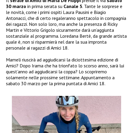
Il
serale di Amici di
Maria De Filippi
prende il via
sabato
30 marzo
in prima serata su
Canale 5
. Tante le sorprese e
le novità, come i primi ospiti Laura Pausini e Biagio
Antonacci, che di certo regaleranno spettacolo in compagnia
dei ragazzi. Non solo loro, ma anche la presenza di Ricky
Martin e Vittorio Grigolo sicuramente darà un’aggiunta
sostanziale al programma. Loredana Bertè, da grande artista
quale è, non si risparmierà nel dare la sua impronta
personale ai ragazzi di Amici 18.
Mameli riuscirà ad aggiudicarsi la diciottesima edizione di
Amici? Dopo Irama che ha trionfato lo scorso anno, sarà lui
quest’anno ad aggiudicarsi la coppa? Lo scopriremo
solamente nelle prossime settimane. Appuntamento a
sabato 30 marzo per la prima puntata di Amici 18.