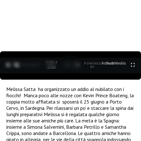
0:30 /
Ad
hub
Media
POWERED
1
/
2
3:35
BY
Melissa Satta ha organizzato un addio al nubilato con i
fiocchi! Manca poco alle nozze con Kevin Prince Boateng, la
coppia molto affiatata si sposerà il 25 giugno a Porto
Cervo, in Sardegna. Per rilassarsi un po’ e staccare la spina dai
lunghi preparativi Melissa si è regalata qualche giorno
insieme alle sue amiche più care. La meta è la Spagna:
insieme a Simona Salvemini, Barbara Petrillo e Samantha
Crippa, sono andate a Barcellona. Le quattro amiche hanno
girato in allegria per le vie della città spagnola indossando