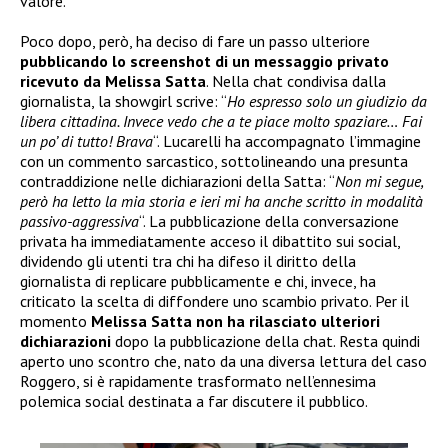
valore.
Poco dopo, però, ha deciso di fare un passo ulteriore
pubblicando lo screenshot di un messaggio privato
ricevuto da Melissa Satta
. Nella chat condivisa dalla
giornalista, la showgirl scrive: “
Ho espresso solo un giudizio da
libera cittadina. Invece vedo che a te piace molto spaziare… Fai
un po’ di tutto! Brava
“. Lucarelli ha accompagnato l’immagine
con un commento sarcastico, sottolineando una presunta
contraddizione nelle dichiarazioni della Satta: “
Non mi segue,
però ha letto la mia storia e ieri mi ha anche scritto in modalità
passivo-aggressiva
“. La pubblicazione della conversazione
privata ha immediatamente acceso il dibattito sui social,
dividendo gli utenti tra chi ha difeso il diritto della
giornalista di replicare pubblicamente e chi, invece, ha
criticato la scelta di diffondere uno scambio privato. Per il
momento
Melissa Satta non ha rilasciato ulteriori
dichiarazioni
dopo la pubblicazione della chat. Resta quindi
aperto uno scontro che, nato da una diversa lettura del caso
Roggero, si è rapidamente trasformato nell’ennesima
polemica social destinata a far discutere il pubblico.