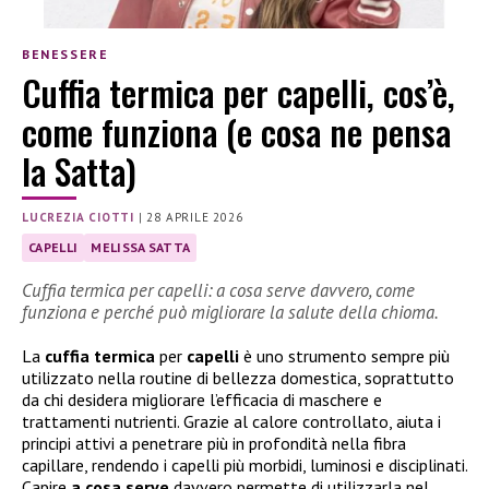
BENESSERE
Cuffia termica per capelli, cos’è,
come funziona (e cosa ne pensa
la Satta)
LUCREZIA CIOTTI
|
28 APRILE 2026
CAPELLI
MELISSA SATTA
Cuffia termica per capelli: a cosa serve davvero, come
funziona e perché può migliorare la salute della chioma.
La
cuffia termica
per
capelli
è uno strumento sempre più
utilizzato nella routine di bellezza domestica, soprattutto
da chi desidera migliorare l’efficacia di maschere e
trattamenti nutrienti. Grazie al calore controllato, aiuta i
principi attivi a penetrare più in profondità nella fibra
capillare, rendendo i capelli più morbidi, luminosi e disciplinati.
Capire
a cosa serve
davvero permette di utilizzarla nel