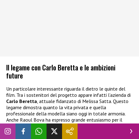
Il legame con Carlo Beretta e le ambizioni
future
Un particolare interessante riguarda il dietro le quinte del
film. Tra i sostenitori del progetto appare infatti l’azienda di
Carlo Beretta
, attuale fidanzato di Melissa Satta. Questo
legame dimostra quanto la vita privata e quella
professionale della modella siano oggi in totale armonia.
Anche Raoul Bova ha espresso grande entusiasmo per il
copione, definendolo subito convincente. Per Melissa Satta
questa esperienza rappresenta una vera svolta. La showgirl
vuole dimostrare di avere il talento necessario per