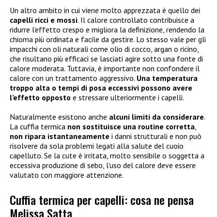
Un altro ambito in cui viene molto apprezzata è quello dei
capelli ricci e mossi
. Il calore controllato contribuisce a
ridurre l’effetto crespo e migliora la definizione, rendendo la
chioma più ordinata e facile da gestire. Lo stesso vale per gli
impacchi con oli naturali come olio di cocco, argan o ricino,
che risultano più efficaci se lasciati agire sotto una fonte di
calore moderata. Tuttavia, è importante non confondere il
calore con un trattamento aggressivo.
Una temperatura
troppo alta o tempi di posa eccessivi possono avere
l’effetto opposto
e stressare ulteriormente i capelli.
Naturalmente esistono anche
alcuni limiti da considerare
.
La cuffia termica
non sostituisce una routine corretta
,
non ripara istantaneamente
i danni strutturali e non può
risolvere da sola problemi legati alla salute del cuoio
capelluto. Se la cute è irritata, molto sensibile o soggetta a
eccessiva produzione di sebo, l’uso del calore deve essere
valutato con maggiore attenzione.
Cuffia termica per capelli: cosa ne pensa
Melissa Satta